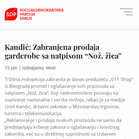
Kandić: Zabranjena prodaja
garderobe sa natpisom “Nož, žica”
15 jan |
Izdvajamo,
Vesti
Tržišna inskepkcija zabranila je danas preduzeću „011 Shop“
iz Beograda promet i oglašavanje svih proizvoda sa
natpisom „Nož, žica“, koji nedvosmisleno pozivaju na
izazivanje nacionalne i verske mržnje, rekao je za medije
Uroš Kandić, državni sekretar u Ministarstvu trgovine,
turizma i telekomunikacija.
„Reklamiranje i prodaja ovakvih proizvoda ne samo da
predstavljaju kršenje zakona o oglašavanju i krivičnog
zakonika, već su u direktnoj suprotnosti sa Ustavom