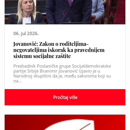
06. jul 2026.
Jovanović: Zakon o roditeljima-
negovateljima iskorak ka pravednijem
sistemu socijalne zaštite
Predsednik Poslaničke grupe Socijaldemokratske
partije Srbije Branimir Jovanović izjavio je u
Narodnoj skupštini da je, među zakonima koji su
na...
Pročitaj više