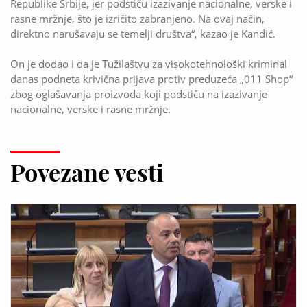
Republike Srbije, jer podstiču izazivanje nacionalne, verske i
rasne mržnje, što je izričito zabranjeno. Na ovaj način,
direktno narušavaju se temelji društva“, kazao je Kandić.
On je dodao i da je Tužilaštvu za visokotehnološki kriminal
danas podneta krivična prijava protiv preduzeća „011 Shop“
zbog oglašavanja proizvoda koji podstiču na izazivanje
nacionalne, verske i rasne mržnje.
Povezane vesti