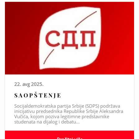
22. avg 2025.
S A O P Š T E N J E
Socijaldemokratska partija Srbije (SDPS) podržava
inicijativu predsednika Republike Srbije Aleksandra
Vučića, kojom poziva legitimne predstavnike
studenata na dijalog i debatu...