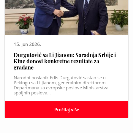
15. jun 2026.
Durgutović sa Li Jianom: Saradnja Srbije i
Kine donosi konkretne rezultate za
građane
Narodni poslanik Edis Durgutović sastao se u
Pekingu sa Li Jianom, generalnim direktorom
Departmana za evropske poslove Ministarstva
spoljnih poslova...
Pročitaj više