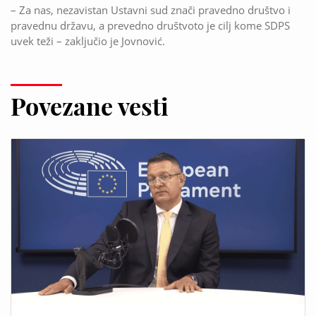
– Za nas, nezavistan Ustavni sud znači pravedno društvo i
pravednu državu, a prevedno društvoto je cilj kome SDPS
uvek teži – zaključio je Jovnović.
Povezane vesti