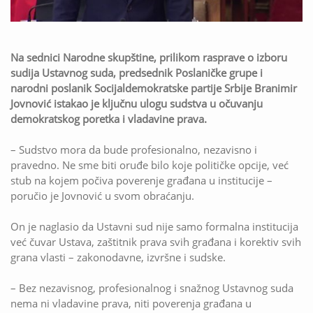
Na sednici Narodne skupštine, prilikom rasprave o izboru
sudija Ustavnog suda, predsednik Poslaničke grupe i
narodni poslanik Socijaldemokratske partije Srbije Branimir
Jovnović istakao je ključnu ulogu sudstva u očuvanju
demokratskog poretka i vladavine prava.
– Sudstvo mora da bude profesionalno, nezavisno i
pravedno. Ne sme biti oruđe bilo koje političke opcije, već
stub na kojem počiva poverenje građana u institucije –
poručio je Jovnović u svom obraćanju.
On je naglasio da Ustavni sud nije samo formalna institucija
već čuvar Ustava, zaštitnik prava svih građana i korektiv svih
grana vlasti – zakonodavne, izvršne i sudske.
– Bez nezavisnog, profesionalnog i snažnog Ustavnog suda
nema ni vladavine prava, niti poverenja građana u