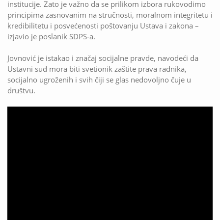
institucije. Zato je važno da se prilikom izbora rukovodimo
principima zasnovanim na stručnosti, moralnom integritetu i
kredibilitetu i posvećenosti poštovanju Ustava i zakona –
izjavio je poslanik SDPS-a.
Jovnović je istakao i značaj socijalne pravde, navodeći da
Ustavni sud mora biti svetionik zaštite prava radnika,
socijalno ugroženih i svih čiji se glas nedovoljno čuje u
društvu.