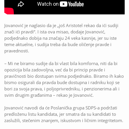
Jovanović je naglasio da je „još Aristotel rekao da ići sudiji
znači ići pravdi“. I ista ova misao, dodaje Jovanović,
podjednako dobija na značaju 24 veka kasnije, jer su iste
teme aktuelne, i sudija treba da bude oličenje pravde i
pravednosti.
– Mi ne biramo sudije da bi vlast bila komforna, niti da bi
opozicija bila zadovoljna, već da bi princip pravde i
pravičnosti bio dostupan svima podjednako. Biramo ih kako
bismo osigurali da pravda bude dostupna i radniku koji se
bori za svoja prava, i poljoprivredniku, i penzionerima ali i
svim drugim građanima – rekao je Jovanović.
Jovanović navodi da će Poslanička grupa SDPS-a podržati
predloženu listu kandidata, jer smatra da su kandidati to
zaslužili, stečenim znanjem, iskustvom i ličnim integritetom.