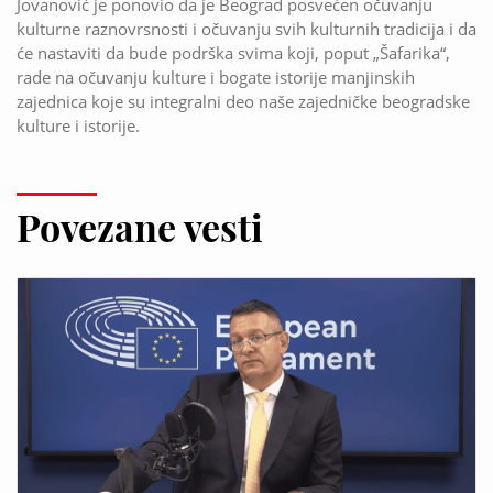
Jovanović je ponovio da je Beograd posvećen očuvanju
kulturne raznovrsnosti i očuvanju svih kulturnih tradicija i da
će nastaviti da bude podrška svima koji, poput „Šafarika“,
rade na očuvanju kulture i bogate istorije manjinskih
zajednica koje su integralni deo naše zajedničke beogradske
kulture i istorije.
Povezane vesti