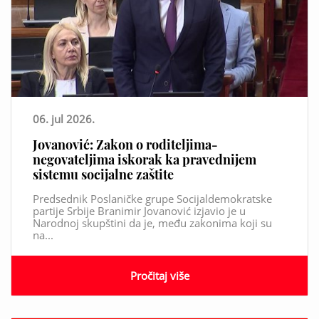
06. jul 2026.
Jovanović: Zakon o roditeljima-
negovateljima iskorak ka pravednijem
sistemu socijalne zaštite
Predsednik Poslaničke grupe Socijaldemokratske
partije Srbije Branimir Jovanović izjavio je u
Narodnoj skupštini da je, među zakonima koji su
na...
Pročitaj više