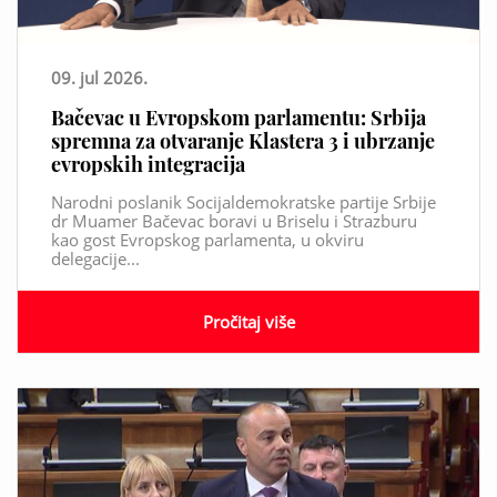
09. jul 2026.
Bačevac u Evropskom parlamentu: Srbija
spremna za otvaranje Klastera 3 i ubrzanje
evropskih integracija
Narodni poslanik Socijaldemokratske partije Srbije
dr Muamer Bačevac boravi u Briselu i Strazburu
kao gost Evropskog parlamenta, u okviru
delegacije...
Pročitaj više