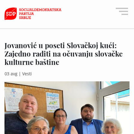
Jovanović u poseti Slovačkoj kući:
Zajedno raditi na očuvanju slovačke
kulturne baštine
03 avg |
Vesti