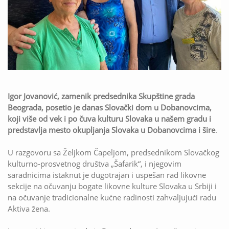
Igor Jovanović, zamenik predsednika Skupštine grada
Beograda, posetio je danas Slovački dom u Dobanovcima,
koji više od vek i po čuva kulturu Slovaka u našem gradu i
predstavlja mesto okupljanja Slovaka u Dobanovcima i šire
.
U razgovoru sa Željkom Čapeljom, predsednikom Slovačkog
kulturno-prosvetnog društva „Šafarik“, i njegovim
saradnicima istaknut je dugotrajan i uspešan rad likovne
sekcije na očuvanju bogate likovne kulture Slovaka u Srbiji i
na očuvanje tradicionalne kućne radinosti zahvaljujući radu
Aktiva žena.