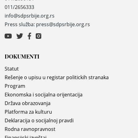
011/2656333
info@sdpsrbije.org.rs
Press služba: press@sdpsrbije.org.rs
DOKUMENTI
Statut
Rešenje o upisu u registar politickih stranaka
Program
Ekonomska i socijalna orijentacija
Država obrazovanja
Platforma za kulturu
Deklaracija o socijalnoj pravdi
Rodna ravnopravnost
Finansijski izveštaj