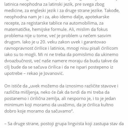
latinica neophodna za latinski jezik, pre svega zbog
medicine, za engleski jezik i za druge strane jezike. Takođe,
neophodna nam je i za, ako idemo dalje, apotekarske
recepte, za registarske tablice na automobilima, za
matematičke, hemijske formule. Ali, mislim da fokus
problema nije u tome, već je problem u nečem sasvim
drugom. Iako je u 20. veku zakon uvek i garantovao
ravnopravnost ćirilice i latinice, mnogi nisu pisali ćirilicom
iako su to mogli. Mi ni ne treba da pomislimo da ukinemo
dvoazbučnost, već naše namere moraju da budu takve da
cilj bude da se sačuva ćirilica i da ne ispari postepeno iz
upotrebe – rekao je Jovanović.
On ističe da „uvek možemo da iznosimo različite stavove i
različita mišljenja, neko će čak da tvrdi da mi treba da
postanemo i ćirilična zemlja, ali nesporno je, i to je jedan
minimum koji moramo da uvažimo, da je ćirilica kultno
dobro koje moramo da sačuvamo“.
– Sa druge strane, postoji grupa lingvista koji zastupa stav da