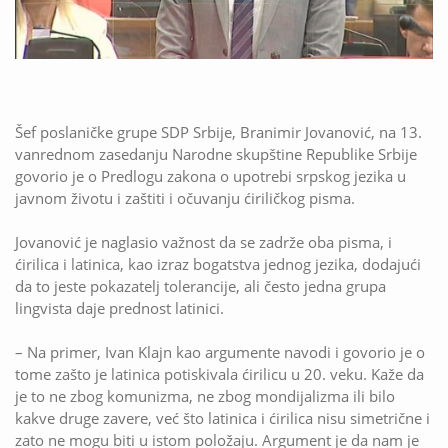
Šef poslaničke grupe SDP Srbije, Branimir Jovanović, na 13.
vanrednom zasedanju Narodne skupštine Republike Srbije
govorio je o Predlogu zakona o upotrebi srpskog jezika u
javnom životu i zaštiti i očuvanju ćiriličkog pisma.
Jovanović je naglasio važnost da se zadrže oba pisma, i
ćirilica i latinica, kao izraz bogatstva jednog jezika, dodajući
da to jeste pokazatelj tolerancije, ali često jedna grupa
lingvista daje prednost latinici.
– Na primer, Ivan Klajn kao argumente navodi i govorio je o
tome zašto je latinica potiskivala ćirilicu u 20. veku. Kaže da
je to ne zbog komunizma, ne zbog mondijalizma ili bilo
kakve druge zavere, već što latinica i ćirilica nisu simetrične i
zato ne mogu biti u istom položaju. Argument je da nam je