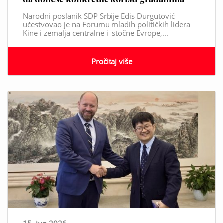
Narodni poslanik SDP Srbije Edis Durgutović
učestvovao je na Forumu mladih političkih lidera
Kine i zemalja centralne i istočne Evrope,...
Pročitaj više