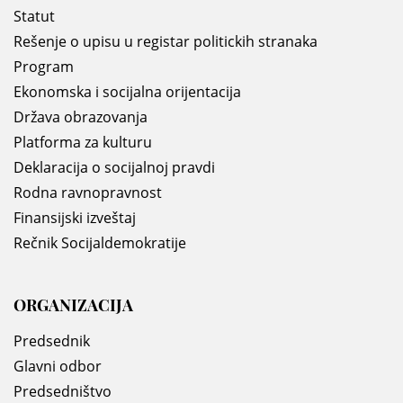
Statut
Rešenje o upisu u registar politickih stranaka
Program
Ekonomska i socijalna orijentacija
Država obrazovanja
Platforma za kulturu
Deklaracija o socijalnoj pravdi
Rodna ravnopravnost
Finansijski izveštaj
Rečnik Socijaldemokratije
ORGANIZACIJA
Predsednik
Glavni odbor
Predsedništvo