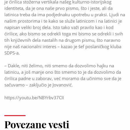
je ćirilica stožerna vertikala našeg kulturno-istorijskog
identiteta, da je ona naše prvo pismo, što i jeste, ali da
latinica treba da ima podjednaku upotrebu u praksi. Ljudi na
našim prostorima i te kako se služe latinicom i na latinici je
napisan veliki broj dela. Isto tako važi pravilo kao i kod
ćirilice, ako bismo se odrekli toga mi bismo se odrekli i svih
tih književnih dela nastalih na drugom pismu, što naravno
nije naš nacionalni interes – kazao je šef poslaničkog kluba
SDPS-a.
– Dakle, niti želimo, niti smemo da dozvolimo hajku na
latinicu, a još manje ono što smemo to je da dozvolimo da
ćirilica padne u zaborav, već moramo da učinimo sve da je
sačuvamo – zaključio je Jovanović.
https://youtu.be/NBYrbv37CII
Povezane vesti