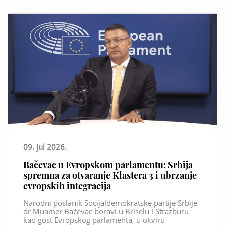
09. jul 2026.
Bačevac u Evropskom parlamentu: Srbija
spremna za otvaranje Klastera 3 i ubrzanje
evropskih integracija
Narodni poslanik Socijaldemokratske partije Srbije
dr Muamer Bačevac boravi u Briselu i Strazburu
kao gost Evropskog parlamenta, u okviru