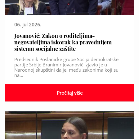
06. jul 2026.
Jovanović: Zakon o roditeljima-
negovateljima iskorak ka pravednijem
sistemu socijalne zaštite
Predsednik Poslaničke grupe Socijaldemokratske
partije Srbije Branimir Jovanović izjavio je u
Narodnoj skupštini da je, među zakonima koji su
na...
Pročitaj više