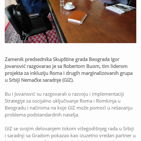
Zamenik predsednika Skupštine grada Beograda Igor
Jovanović razgovarao je sa Robertom Buom, tim liderom
projekta za inkluziju Roma i drugih marginalizovanih grupa
u Srbiji Nemačke saradnje (GIZ).
Bu i Jovanović su razgovarali o razvoju i implementaciji
Strategije za socijalno uključivanje Roma i Romkinja u
Beogradu i načinima na koje GIZ može pomoći u rešavanju
problema podstandardnih naselja.
GIZ se svojim delovanjem tokom višegodišnjeg rada u Srbiji
i saradnji sa Gradom pokazao kao izuzetno vredan partner u