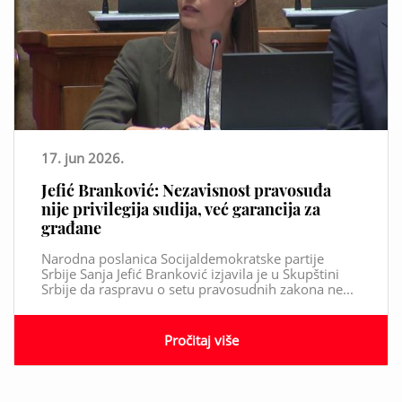
17. jun 2026.
Jefić Branković: Nezavisnost pravosuđa
nije privilegija sudija, već garancija za
građane
Narodna poslanica Socijaldemokratske partije
Srbije Sanja Jefić Branković izjavila je u Skupštini
Srbije da raspravu o setu pravosudnih zakona ne...
Pročitaj više