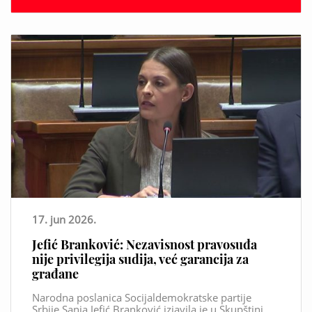
17. jun 2026.
Jefić Branković: Nezavisnost pravosuđa
nije privilegija sudija, već garancija za
građane
Narodna poslanica Socijaldemokratske partije
Srbije Sanja Jefić Branković izjavila je u Skupštini