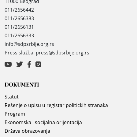
11000 Beograd
011/2656442
011/2656383
011/2656131
011/2656333
info@sdpsrbije.org.rs
Press služba: press@sdpsrbije.org.rs
DOKUMENTI
Statut
Rešenje o upisu u registar politickih stranaka
Program
Ekonomska i socijalna orijentacija
Država obrazovanja