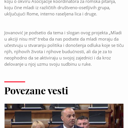
koju o okviru Asocijacije koordinatora za romska pitanja,
koju čine mladi iz različitih društveno-osetljivih grupa,
uključujući Rome, interno raseljena lica i druge.
Jovanović je podsetio da tema i slogan ovog projekta „Mladi
u akciji nisu mit“ treba da nas podsete da mladi moraju da
učestvuju u stvaranju politika i donošenja odluka koje se tiču
njih, njihovih života i njihove budućnosti, ali da je za to
neophodno da se aktiviraju u svojoj zajednici i da kroz
delovanje u njoj uzmu svoju sudbinu u ruke.
Povezane vesti