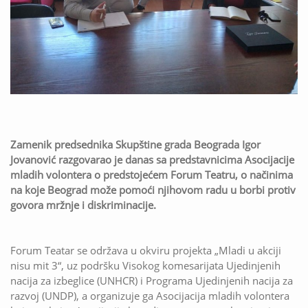
Zamenik predsednika Skupštine grada Beograda Igor
Jovanović razgovarao je danas sa predstavnicima Asocijacije
mladih volontera o predstojećem Forum Teatru, o načinima
na koje Beograd može pomoći njihovom radu u borbi protiv
govora mržnje i diskriminacije.
Forum Teatar se održava u okviru projekta „Mladi u akciji
nisu mit 3“, uz podršku Visokog komesarijata Ujedinjenih
nacija za izbeglice (UNHCR) i Programa Ujedinjenih nacija za
razvoj (UNDP), a organizuje ga Asocijacija mladih volontera