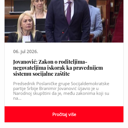
06. jul 2026.
Jovanović: Zakon o roditeljima-
negovateljima iskorak ka pravednijem
sistemu socijalne zaštite
Predsednik Poslaničke grupe Socijaldemokratske
partije Srbije Branimir Jovanović izjavio je u
Narodnoj skupštini da je, među zakonima koji su
na...
Pročitaj više