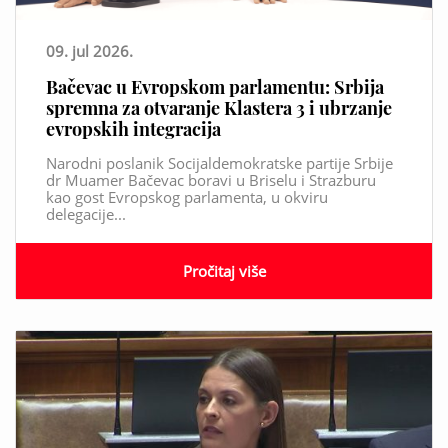
09. jul 2026.
Bačevac u Evropskom parlamentu: Srbija
spremna za otvaranje Klastera 3 i ubrzanje
evropskih integracija
Narodni poslanik Socijaldemokratske partije Srbije
dr Muamer Bačevac boravi u Briselu i Strazburu
kao gost Evropskog parlamenta, u okviru
delegacije...
Pročitaj više