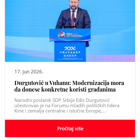
17. jun 2026.
Durgutović u Vuhanu: Modernizacija mora
da donese konkretne koristi građanima
Narodni poslanik SDP Srbije Edis Durgutović
učestvovao je na Forumu mladih političkih lidera
Kine i zemalja centralne i istočne Evrope,...
Pročitaj više