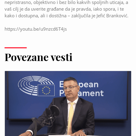
nepristrasno, objektivno i bez bilo kakvih spoljnih uticaja, a
vaš cilj je da uverite građane da je pravda, iako spora, i te
kako i dostupna, ali i dostižna – zaključila je Jefić Branković.
https://youtu.be/u9nzcd6T4js
Povezane vesti