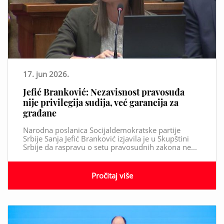
17. jun 2026.
Jefić Branković: Nezavisnost pravosuđa
nije privilegija sudija, već garancija za
građane
Narodna poslanica Socijaldemokratske partije
Srbije Sanja Jefić Branković izjavila je u Skupštini
Srbije da raspravu o setu pravosudnih zakona ne...
Pročitaj više