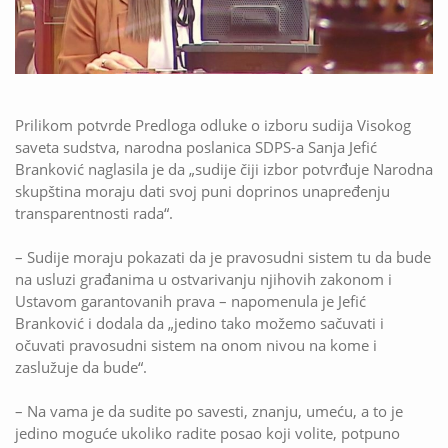
Prilikom potvrde Predloga odluke o izboru sudija Visokog
saveta sudstva, narodna poslanica SDPS-a Sanja Jefić
Branković naglasila je da „sudije čiji izbor potvrđuje Narodna
skupština moraju dati svoj puni doprinos unapređenju
transparentnosti rada“.
– Sudije moraju pokazati da je pravosudni sistem tu da bude
na usluzi građanima u ostvarivanju njihovih zakonom i
Ustavom garantovanih prava – napomenula je Jefić
Branković i dodala da „jedino tako možemo sačuvati i
očuvati pravosudni sistem na onom nivou na kome i
zaslužuje da bude“.
– Na vama je da sudite po savesti, znanju, umeću, a to je
jedino moguće ukoliko radite posao koji volite, potpuno