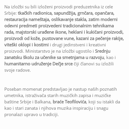
Na izložbi su bili izloženi proizvodi preduzetnika iz cele
Srbije:
tkačkih radionica, sapundžija
,
grnčara
,
opančara
,
restauracija nameštaja, oslikavanje stakla, zatim
moderni
odevni predmeti proizvedeni tradicionalnim tehnikama
rada
,
majstorski urađene ikone, heklani i kukičani proizvodi,
proizvodi od kože, pustovane vune, kazani za pečenje rakije,
viteški oklopi i kostimi
i drugi jedinstveni i kreativni
proizvodi. Ministarstvo je na izložbi ugostilo i
Srednju
zanatsku školu za učenike sa smetnjama u razvoju
, kao i
humanitarno udruženje Dečje srce
čiji članovi su izložili
svoje radove.
Poseban momenat predstavljao je nastup naših poznatih
umetnika, istraživača starih muzičkih zapisa i muzičke
baštine Srbije i Balkana,
braće Teofilovića
, koji su istakli da
kao i stari zanata i njihova muzika inspiraciju i snagu
pronalazi upravo u tradiciji.