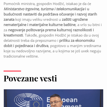
Pomoćnik ministra, gospodin Hodžić, istakao je da će
Ministarstvo trgovine, turizma i telekomunikacija
i u
budućnosti nastaviti da podržava očuvanje i razvoj starih
zanata
koji imaju veliku vrednost u
zaštiti ugrožene
nematerijalne i materijalne kulturne baštine
, a vrlo su bitni i
za
negovanje poštovanja prema kulturnoj raznolikosti i
kreativnosti
. Takođe, gospodin Hodžić je istakao da u ovoj
delatnosti treba da prepoznamo i
priliku za ekonomsku
dobit i pojedinaca i društva
, pogotovo u manjim sredinama
koje su nedovoljno razvijene, a u kojima se još uvek neguju
tradicionalne veštine.
Povezane vesti