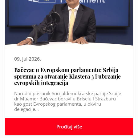
09. jul 2026.
Bačevac u Evropskom parlamentu: Srbija
spremna za otvaranje Klastera 3 i ubrzanje
evropskih integracija
Narodni poslanik Socijaldemokratske partije Srbije
dr Muamer Bačevac boravi u Briselu i Strazburu
kao gost Evropskog parlamenta, u okviru
delegacije...
Pročitaj više