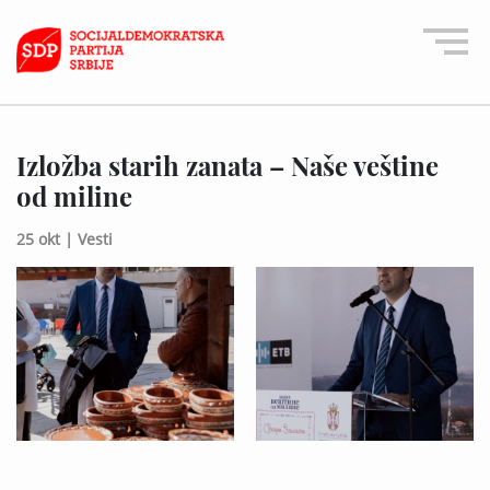
Izložba starih zanata – Naše veštine
od miline
25 okt |
Vesti