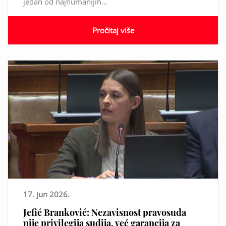
jedan od najhumanijih...
Pročitaj više
17. jun 2026.
Jefić Branković: Nezavisnost pravosuđa
nije privilegija sudija, već garancija za