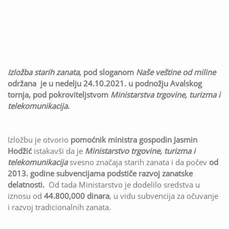
Izložba starih zanata
, pod sloganom
Naše veštine od miline
održana je u nedelju 24.10.2021. u podnožju Avalskog
tornja, pod pokroviteljstvom
Ministarstva trgovine, turizma i
telekomunikacija
.
Izložbu je otvorio
pomoćnik ministra gospodin Jasmin
Hodžić
istakavši da je
Ministarstvo trgovine, turizma i
telekomunikacija
svesno značaja starih zanata i da počev
od
2013. godine
subvencijama podstiče razvoj zanatske
delatnosti.
Od tada Ministarstvo je dodelilo sredstva u
iznosu od
44.800,000 dinara
, u vidu subvencija za očuvanje
i razvoj tradicionalnih zanata.