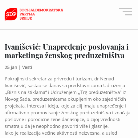
Ivanišević: Unapređenje poslovanja i
marketinga ženskog preduzetništva
25 jan |
Vesti
Pokrajinski sekretar za privredu i turizam, dr Nenad
Ivanišević, sastao se danas sa predstavnicama Udruženja
,,Biznis na štiklama“ i Udruženjem ,,Trg preduzetništva“ iz
Novog Sada, preduzetnicama okupljenim oko zajedničkih
projekata, interesa i ideja, koje za cilj imaju unapređenje i
afirmativno promovisanje ženskog preduzetništva i značaja
poslovne i porodične žene današnjice, o čijoj vrednosti
smatraju da je neophodno govoriti više i glasnije.
Iako je realizacija većine aktivnosti neizvesna, a usled