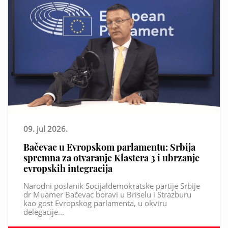
09. jul 2026.
Bačevac u Evropskom parlamentu: Srbija
spremna za otvaranje Klastera 3 i ubrzanje
evropskih integracija
Narodni poslanik Socijaldemokratske partije Srbije
dr Muamer Bačevac boravi u Briselu i Strazburu
kao gost Evropskog parlamenta, u okviru
delegacije...