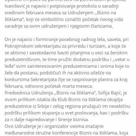
Ivanišević je najavio i potpisivanje protokola o saradnji
sredinom februara meseca sa Udruženjem ,,Biznis na
štiklama“, koji će simbolično označiti početak novog vida
saradnje sa ovim udruženjem i njegovim članicama.
On je najavio i formiranje posebnog radnog tela, saveta, pri
Pokrajinskom sekretarijatu za privredu i turizam, a koje će
se aktivno i savetodavno baviti pitanjima u vezi sa ženskim
preduzetništvom, te time pružiti dodatnu podršku i ,,vetar u
leđa“ svim zainteresovanim preduzetnicama i onima koje to
žele da postanu, podstičući ih na aktivno učešće na
konkursima Sekretarijata čije se raspisivanje planira za kraj
februara, odnosno početak marta meseca.
Predsednica Udruženja ,,Biznis na štiklama“, Sofija Bajić, je
ovom prilikom istakla da Кlub Biznis na štiklama okuplja
preduzetnice iz Srbije i celog regiona pružajući im nesebičnu
podršku prilikom stupanja u svet poslovanja, kao i podršku
za n dalje napredovanje i širenje biznisa.
Ovo Udruženje je i organizator veoma značajne
međunarodne stručne konferencije Biznis na štiklama, koja