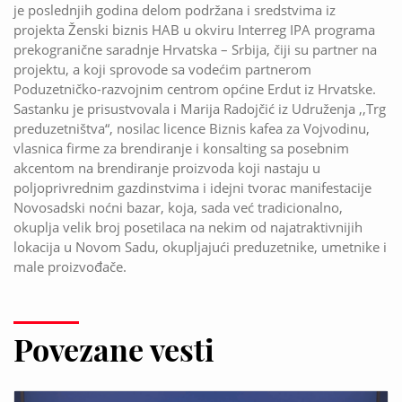
je poslednjih godina delom podržana i sredstvima iz
projekta Ženski biznis HAB u okviru Interreg IPA programa
prekogranične saradnje Hrvatska – Srbija, čiji su partner na
projektu, a koji sprovode sa vodećim partnerom
Poduzetničko-razvojnim centrom općine Erdut iz Hrvatske.
Sastanku je prisustvovala i Marija Radojčić iz Udruženja ,,Trg
preduzetništva“, nosilac licence Biznis kafea za Vojvodinu,
vlasnica firme za brendiranje i konsalting sa posebnim
akcentom na brendiranje proizvoda koji nastaju u
poljoprivrednim gazdinstvima i idejni tvorac manifestacije
Novosadski noćni bazar, koja, sada već tradicionalno,
okuplja velik broj posetilaca na nekim od najatraktivnijih
lokacija u Novom Sadu, okupljajući preduzetnike, umetnike i
male proizvođače.
Povezane vesti