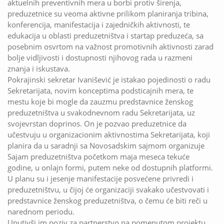
aktuelnih preventivnih mera u borbi protiv širenja,
preduzetnice su veoma aktivne prilikom planiranja tribina,
konferencija, manifestacija i zajedničkih aktivnosti, te
edukacija u oblasti preduzetništva i startap preduzeća, sa
posebnim osvrtom na važnost promotivnih aktivnosti zarad
bolje vidljivosti i dostupnosti njihovog rada u razmeni
znanja i iskustava.
Pokrajinski sekretar Ivanišević je istakao pojedinosti o radu
Sekretarijata, novim konceptima podsticajnih mera, te
mestu koje bi mogle da zauzmu predstavnice ženskog
preduzetništva u svakodnevnom radu Sekretarijata, uz
svojevrstan doprinos. On je pozvao preduzetnice da
učestvuju u organizacionim aktivnostima Sekretarijata, koji
planira da u saradnji sa Novosadskim sajmom organizuje
Sajam preduzetništva početkom maja meseca tekuće
godine, u onlajn formi, putem neke od dostupnih platformi.
U planu su i jesenje manifestacije posvećene privredi i
preduzetništvu, u čijoj će organizaciji svakako učestvovati i
predstavnice ženskog preduzetništva, o čemu će biti reči u
narednom periodu.
Uputivši im poziv za partnerstvo na pomenutom projektu,