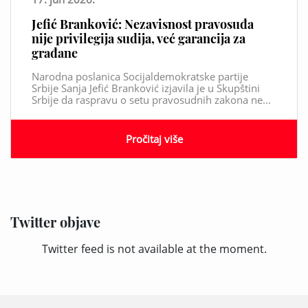
Jefić Branković: Nezavisnost pravosuđa
nije privilegija sudija, već garancija za
građane
Narodna poslanica Socijaldemokratske partije
Srbije Sanja Jefić Branković izjavila je u Skupštini
Srbije da raspravu o setu pravosudnih zakona ne...
Pročitaj više
Twitter objave
Twitter feed is not available at the moment.