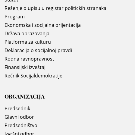
Rešenje o upisu u registar politickih stranaka
Program
Ekonomska i socijalna orijentacija
Država obrazovanja
Platforma za kulturu
Deklaracija o socijalnoj pravdi
Rodna ravnopravnost
Finansijski izveštaj
Rečnik Socijaldemokratije
ORGANIZACIJA
Predsednik
Glavni odbor
Predsedništvo
Izvršni odbor