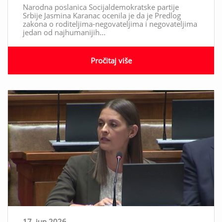
Narodna poslanica Socijaldemokratske partije
Srbije Jasmina Karanac ocenila je da je Predlog
zakona o roditeljima-negovateljima i negovateljima
jedan od najhumanijih...
Pročitaj više
17. jun 2026.