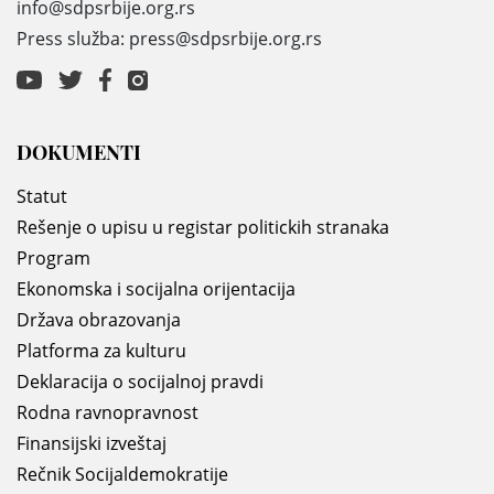
info@sdpsrbije.org.rs
Press služba: press@sdpsrbije.org.rs
DOKUMENTI
Statut
Rešenje o upisu u registar politickih stranaka
Program
Ekonomska i socijalna orijentacija
Država obrazovanja
Platforma za kulturu
Deklaracija o socijalnoj pravdi
Rodna ravnopravnost
Finansijski izveštaj
Rečnik Socijaldemokratije