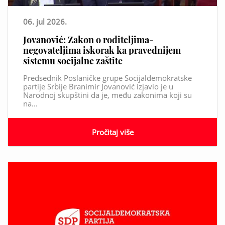
06. jul 2026.
Jovanović: Zakon o roditeljima-
negovateljima iskorak ka pravednijem
sistemu socijalne zaštite
Predsednik Poslaničke grupe Socijaldemokratske
partije Srbije Branimir Jovanović izjavio je u
Narodnoj skupštini da je, među zakonima koji su
na...
Pročitaj više