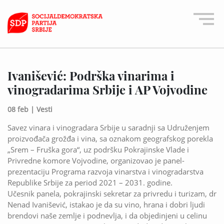
Ivanišević: Podrška vinarima i
vinogradarima Srbije i AP Vojvodine
08 feb |
Vesti
Savez vinara i vinogradara Srbije u saradnji sa Udruženjem
proizvođača grožđa i vina, sa oznakom geografskog porekla
„Srem – Fruška gora“, uz podršku Pokrajinske Vlade i
Privredne komore Vojvodine, organizovao je panel-
prezentaciju Programa razvoja vinarstva i vinogradarstva
Republike Srbije za period 2021 – 2031. godine.
Učesnik panela, pokrajinski sekretar za privredu i turizam, dr
Nenad Ivanišević, istakao je da su vino, hrana i dobri ljudi
brendovi naše zemlje i podnevlja, i da objedinjeni u celinu