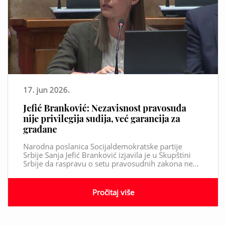
17. jun 2026.
Jefić Branković: Nezavisnost pravosuđa
nije privilegija sudija, već garancija za
građane
Narodna poslanica Socijaldemokratske partije
Srbije Sanja Jefić Branković izjavila je u Skupštini
Srbije da raspravu o setu pravosudnih zakona ne...
Pročitaj više