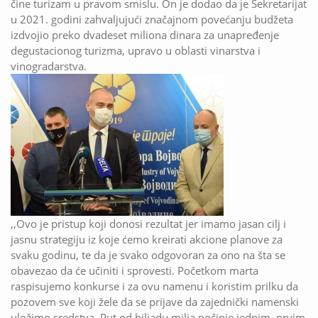
čine turizam u pravom smislu. On je dodao da je Sekretarijat
u 2021. godini zahvaljujući značajnom povećanju budžeta
izdvojio preko dvadeset miliona dinara za unapređenje
degustacionog turizma, upravo u oblasti vinarstva i
vinogradarstva.
,,Ovo je pristup koji donosi rezultat jer imamo jasan cilj i
jasnu strategiju iz koje ćemo kreirati akcione planove za
svaku godinu, te da je svako odgovoran za ono na šta se
obavezao da će učiniti i sprovesti. Početkom marta
raspisujemo konkurse i za ovu namenu i koristim prilku da
pozovem sve koji žele da se prijave da zajednički namenski
uložimo sredstva. Put od hiljadu milja počinje jednim, prvim