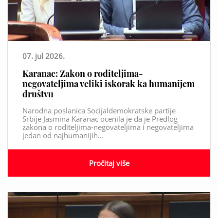
07. jul 2026.
Karanac: Zakon o roditeljima-
negovateljima veliki iskorak ka humanijem
društvu
Narodna poslanica Socijaldemokratske partije
Srbije Jasmina Karanac ocenila je da je Predlog
zakona o roditeljima-negovateljima i negovateljima
jedan od najhumanijih...
Pročitaj više