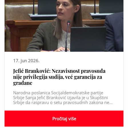
17. jun 2026.
Jefić Branković: Nezavisnost pravosuđa
nije privilegija sudija, već garancija za
građane
Narodna poslanica Socijaldemokratske partije
Srbije Sanja Jefić Branković izjavila je u Skupštini
Srbije da raspravu o setu pravosudnih zakona ne...
Pročitaj više