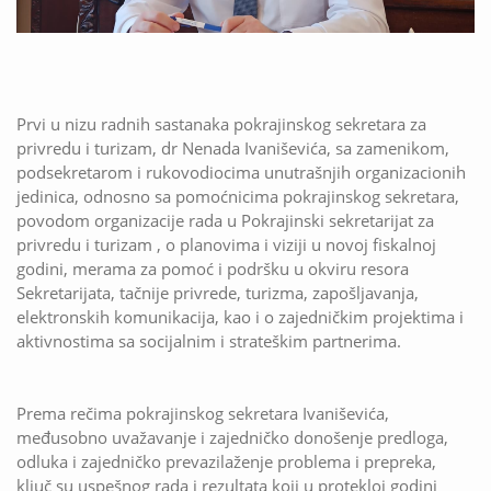
Prvi u nizu radnih sastanaka pokrajinskog sekretara za
privredu i turizam, dr Nenada Ivaniševića, sa zamenikom,
podsekretarom i rukovodiocima unutrašnjih organizacionih
jedinica, odnosno sa pomoćnicima pokrajinskog sekretara,
povodom organizacije rada u Pokrajinski sekretarijat za
privredu i turizam , o planovima i viziji u novoj fiskalnoj
godini, merama za pomoć i podršku u okviru resora
Sekretarijata, tačnije privrede, turizma, zapošljavanja,
elektronskih komunikacija, kao i o zajedničkim projektima i
aktivnostima sa socijalnim i strateškim partnerima.
Prema rečima pokrajinskog sekretara Ivaniševića,
međusobno uvažavanje i zajedničko donošenje predloga,
odluka i zajedničko prevazilaženje problema i prepreka,
ključ su uspešnog rada i rezultata koji u protekloj godini