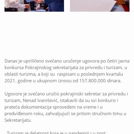
Danas je upriličeno svečano uručenje ugovora po četiri javna
konkursa Pokrajinskog sekretarijata za privredu i turizam, u
oblasti turizma, a koji su raspisani u poslednjem kvartalu
2021. godine u ukupnom iznosu od 157.800.000 dinara.
Ugovore je svečano uručio pokrajinski sekretar za privredu i
turizam, Nenad Ivanišević, istakavši da su svi konkursi i
prateća dokumentacija sprovedeni na vreme i u
predviđenom roku, zahvaljujući se pritom stručnom timu u
Sekretarijatu.
,,Turizam je delatnost koja je u pandemiji i u post