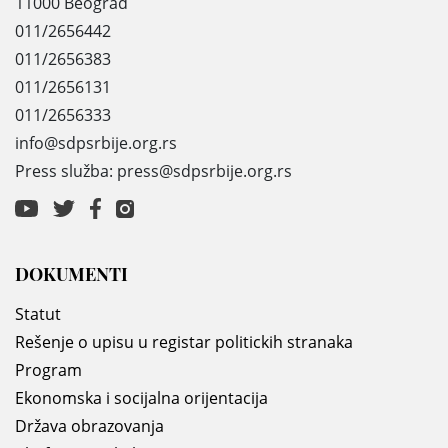
11000 Beograd
011/2656442
011/2656383
011/2656131
011/2656333
info@sdpsrbije.org.rs
Press služba: press@sdpsrbije.org.rs
DOKUMENTI
Statut
Rešenje o upisu u registar politickih stranaka
Program
Ekonomska i socijalna orijentacija
Država obrazovanja