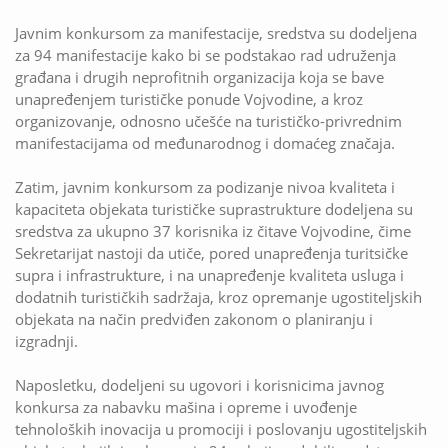
Javnim konkursom za manifestacije, sredstva su dodeljena
za 94 manifestacije kako bi se podstakao rad udruženja
građana i drugih neprofitnih organizacija koja se bave
unapređenjem turističke ponude Vojvodine, a kroz
organizovanje, odnosno učešće na turističko-privrednim
manifestacijama od međunarodnog i domaćeg značaja.
Zatim, javnim konkursom za podizanje nivoa kvaliteta i
kapaciteta objekata turističke suprastrukture dodeljena su
sredstva za ukupno 37 korisnika iz čitave Vojvodine, čime
Sekretarijat nastoji da utiče, pored unapređenja turitsičke
supra i infrastrukture, i na unapređenje kvaliteta usluga i
dodatnih turističkih sadržaja, kroz opremanje ugostiteljskih
objekata na način predviđen zakonom o planiranju i
izgradnji.
Naposletku, dodeljeni su ugovori i korisnicima javnog
konkursa za nabavku mašina i opreme i uvođenje
tehnoloških inovacija u promociji i poslovanju ugostiteljskih