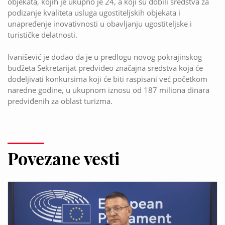
objekata, kojih je ukupno je 24, a koji su dobili sredstva za
podizanje kvaliteta usluga ugostiteljskih objekata i
unapređenje inovativnosti u obavljanju ugostiteljske i
turističke delatnosti.
Ivanišević je dodao da je u predlogu novog pokrajinskog
budžeta Sekretarijat predvideo značajna sredstva koja će
dodeljivati konkursima koji će biti raspisani već početkom
naredne godine, u ukupnom iznosu od 187 miliona dinara
predviđenih za oblast turizma.
Povezane vesti