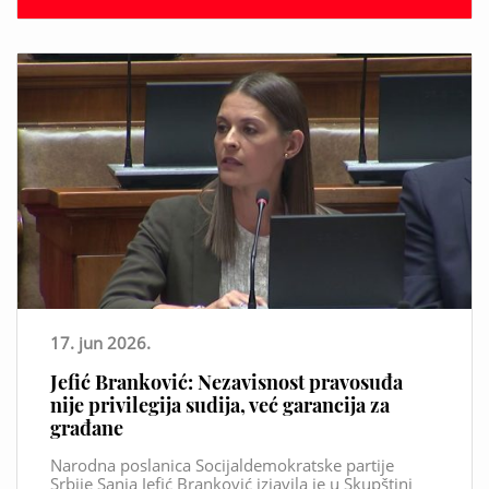
17. jun 2026.
Jefić Branković: Nezavisnost pravosuđa
nije privilegija sudija, već garancija za
građane
Narodna poslanica Socijaldemokratske partije
Srbije Sanja Jefić Branković izjavila je u Skupštini