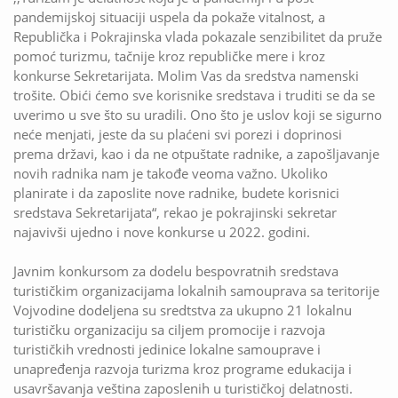
pandemijskoj situaciji uspela da pokaže vitalnost, a
Republička i Pokrajinska vlada pokazale senzibilitet da pruže
pomoć turizmu, tačnije kroz republičke mere i kroz
konkurse Sekretarijata. Molim Vas da sredstva namenski
trošite. Obići ćemo sve korisnike sredstava i truditi se da se
uverimo u sve što su uradili. Ono što je uslov koji se sigurno
neće menjati, jeste da su plaćeni svi porezi i doprinosi
prema državi, kao i da ne otpuštate radnike, a zapošljavanje
novih radnika nam je takođe veoma važno. Ukoliko
planirate i da zaposlite nove radnike, budete korisnici
sredstava Sekretarijata“, rekao je pokrajinski sekretar
najavivši ujedno i nove konkurse u 2022. godini.
Javnim konkursom za dodelu bespovratnih sredstava
turističkim organizacijama lokalnih samouprava sa teritorije
Vojvodine dodeljena su sredtstva za ukupno 21 lokalnu
turističku organizaciju sa ciljem promocije i razvoja
turističkih vrednosti jedinice lokalne samouprave i
unapređenja razvoja turizma kroz programe edukacija i
usavršavanja veština zaposlenih u turističkoj delatnosti.