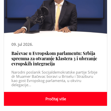
09. jul 2026.
Bačevac u Evropskom parlamentu: Srbija
spremna za otvaranje Klastera 3 i ubrzanje
evropskih integracija
Narodni poslanik Socijaldemokratske partije Srbije
dr Muamer Bačevac boravi u Briselu i Strazburu
kao gost Evropskog parlamenta, u okviru
delegacije...
Pročitaj više