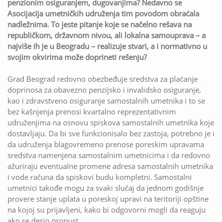
penzionim osiguranjem, dugovanjima? Nedavno se
Asocijacija umetničkih udruženja tim povodom obraćala
nadležnima. To jeste pitanje koje se načelno rešava na
republičkom, državnom nivou, ali lokalna samouprava – a
najviše ih je u Beogradu – realizuje stvari, a i normativno u
svojim okvirima može doprineti rešenju?
Grad Beograd redovno obezbeđuje sredstva za plaćanje
doprinosa za obavezno penzijsko i invalidsko osiguranje,
kao i zdravstveno osiguranje samostalnih umetnika i to se
bez kašnjenja prenosi kvartalno reprezentativnim
udruženjima na osnovu spiskova samostalnih umetnika koje
dostavljaju. Da bi sve funkcionisalo bez zastoja, potrebno je i
da udruženja blagovremeno prenose poreskim upravama
sredstva namenjena samostalnim umetnicima i da redovno
ažuriraju eventualne promene adresa samostalnih umetnika
i vode računa da spiskovi budu kompletni. Samostalni
umetnici takođe mogu za svaki slučaj da jednom godišnje
provere stanje uplata u poreskoj upravi na teritoriji opštine
na kojoj su prijavljeni, kako bi odgovorni mogli da reaguju
ako se desio propust.