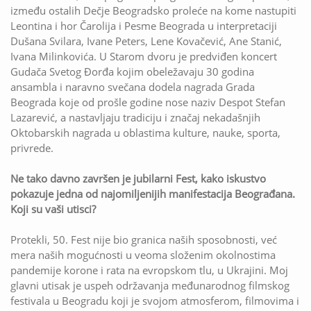
između ostalih Dečje Beogradsko proleće na kome nastupiti
Leontina i hor Čarolija i Pesme Beograda u interpretaciji
Dušana Svilara, Ivane Peters, Lene Kovačević, Ane Stanić,
Ivana Milinkovića. U Starom dvoru je predviđen koncert
Gudača Svetog Đorđa kojim obeležavaju 30 godina
ansambla i naravno svečana dodela nagrada Grada
Beograda koje od prošle godine nose naziv Despot Stefan
Lazarević, a nastavljaju tradiciju i značaj nekadašnjih
Oktobarskih nagrada u oblastima kulture, nauke, sporta,
privrede.
Ne tako davno završen je jubilarni Fest, kako iskustvo
pokazuje jedna od najomiljenijih manifestacija Beograđana.
Koji su vaši utisci?
Protekli, 50. Fest nije bio granica naših sposobnosti, već
mera naših mogućnosti u veoma složenim okolnostima
pandemije korone i rata na evropskom tlu, u Ukrajini. Moj
glavni utisak je uspeh održavanja međunarodnog filmskog
festivala u Beogradu koji je svojom atmosferom, filmovima i