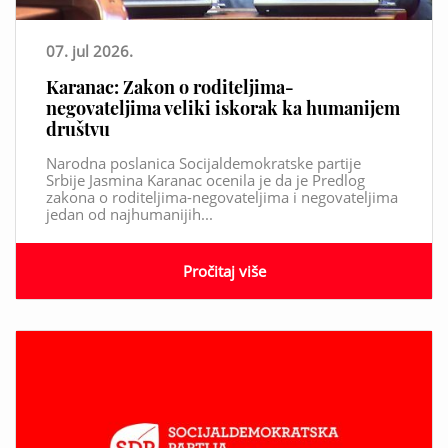
07. jul 2026.
Karanac: Zakon o roditeljima-
negovateljima veliki iskorak ka humanijem
društvu
Narodna poslanica Socijaldemokratske partije
Srbije Jasmina Karanac ocenila je da je Predlog
zakona o roditeljima-negovateljima i negovateljima
jedan od najhumanijih...
Pročitaj više