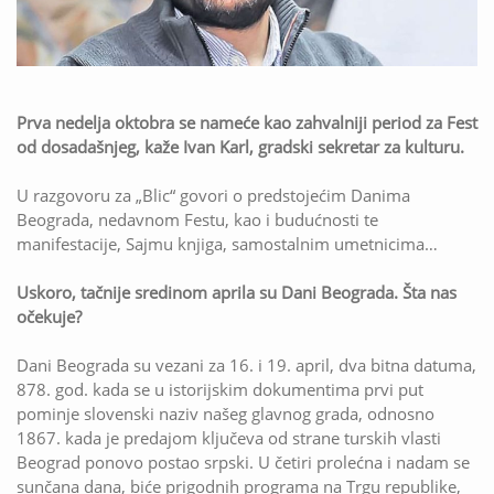
Prva nedelja oktobra se nameće kao zahvalniji period za Fest
od dosadašnjeg, kaže Ivan Karl, gradski sekretar za kulturu.
U razgovoru za „Blic“ govori o predstojećim Danima
Beograda, nedavnom Festu, kao i budućnosti te
manifestacije, Sajmu knjiga, samostalnim umetnicima…
Uskoro, tačnije sredinom aprila su Dani Beograda. Šta nas
očekuje?
Dani Beograda su vezani za 16. i 19. april, dva bitna datuma,
878. god. kada se u istorijskim dokumentima prvi put
pominje slovenski naziv našeg glavnog grada, odnosno
1867. kada je predajom ključeva od strane turskih vlasti
Beograd ponovo postao srpski. U četiri prolećna i nadam se
sunčana dana, biće prigodnih programa na Trgu republike,