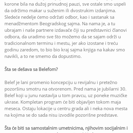
korone bila na dužoj prinudnoj pauzi, sve ostale smo uspeli
da održimo makar u suženim ili dvostrukim izdanjima.
Sledeće nedelje ćemo održati odbor, kao i sastanak sa
menadžmentom Beogradskog sajma. Na nama je, a tu
ubrajam i naše partnere izdavače čiji su predstavnici članovi
odbora, da uradimo sve što možemo da se sajam održi u
tradicionalnom terminu i mestu, jer ako izostane i treću
godinu zaredom, to bio bio kraj sajma knjiga na kakav smo
navikli, a to ne smemo da dopustimo.
Šta se dešava sa Belefom?
Belef je lani promenio koncepciju u revijalnu i pretežno
pozoršinu smotru na otvorenom. Pred nama je jubilarni 30.
Belef koji u junu nastavlja u tom pravcu, uz poneke muzičke
ukrase. Kompletan program će biti objavljen tokom maja
meseca. Ostaju lokacije u centru grada ali i neka nova mesta
na kojima se do sada nisu izvodile pozorišne predstave.
Šta će biti sa samostalnim umetnicima, njihovim socijalnim i