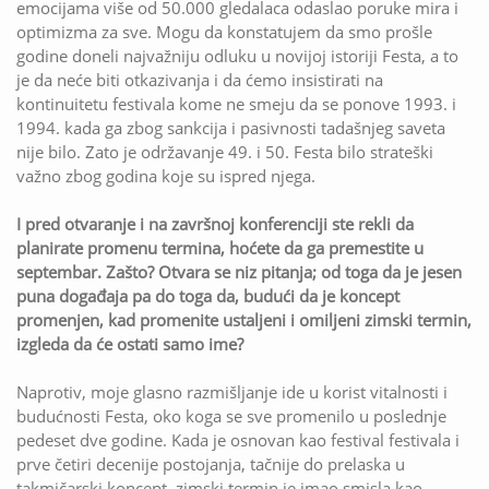
emocijama više od 50.000 gledalaca odaslao poruke mira i
optimizma za sve. Mogu da konstatujem da smo prošle
godine doneli najvažniju odluku u novijoj istoriji Festa, a to
je da neće biti otkazivanja i da ćemo insistirati na
kontinuitetu festivala kome ne smeju da se ponove 1993. i
1994. kada ga zbog sankcija i pasivnosti tadašnjeg saveta
nije bilo. Zato je održavanje 49. i 50. Festa bilo strateški
važno zbog godina koje su ispred njega.
I pred otvaranje i na završnoj konferenciji ste rekli da
planirate promenu termina, hoćete da ga premestite u
septembar. Zašto? Otvara se niz pitanja; od toga da je jesen
puna događaja pa do toga da, budući da je koncept
promenjen, kad promenite ustaljeni i omiljeni zimski termin,
izgleda da će ostati samo ime?
Naprotiv, moje glasno razmišljanje ide u korist vitalnosti i
budućnosti Festa, oko koga se sve promenilo u poslednje
pedeset dve godine. Kada je osnovan kao festival festivala i
prve četiri decenije postojanja, tačnije do prelaska u
takmičarski koncept, zimski termin je imao smisla kao