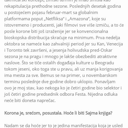
rekapitulacija prethodne sezone. Poslednjih desetak godina
u postojećem pojasu februar-mart sa globalnim
platformama poput „Netfliksa“ i „Amazona“, koje su
istovremeno i producenti, jaki filmovi sve više izmiču, a to će
posle korone biti još izraženije jer se konvencionalna
bioskopska distribucija skraćuje na minimum. Prva nedelja
oktobra se nameće kao zahvalniji period jer su Kan, Venecija
i Toronto tek završeni, a jesenja holivudska pred-Oskar
sezona je na pragu i mnogo je lakše obezbediti atraktivne
naslove. Što se tiče ostalih događaja kulture u Beogradu
tokom jeseni, oko toga ste u pravu, ali uz manja korigovanja
ima mesta za sve. Bemus se na primer, u novembarskom
terminu poslednje dve godine dobro uklopio. Ponavljam
ovo je moj stav, kao nekoga ko je četiri godine bio selektor i
još četiri godine predsednik odbora Festa. Nijedna odluka
neće biti doneta naprečac.
Korona je, srećom, posustala. Hoće li biti Sajma knjiga?
Nadam se da hoće jer to je jedina manifestacija koja je usled