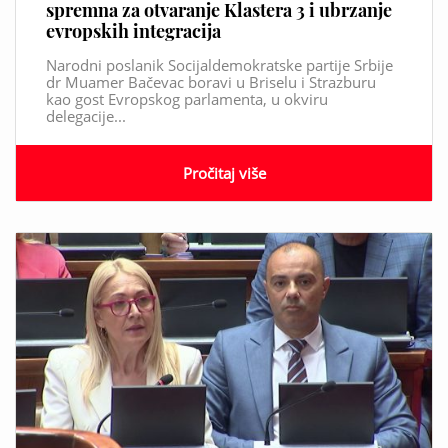
spremna za otvaranje Klastera 3 i ubrzanje
evropskih integracija
Narodni poslanik Socijaldemokratske partije Srbije
dr Muamer Bačevac boravi u Briselu i Strazburu
kao gost Evropskog parlamenta, u okviru
delegacije...
Pročitaj više