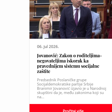
06. jul 2026.
Jovanović: Zakon o roditeljima-
negovateljima iskorak ka
pravednijem sistemu socijalne
zaštite
Predsednik Poslaničke grupe
Socijaldemokratske partije Srbije
Branimir Jovanović izjavio je u Narodnoj
skupštini da je, među zakonima koji su
na...
Pročitaj više