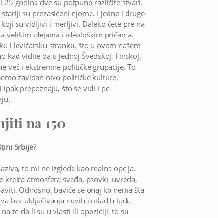
li 25 godina dve su potpuno različite stvari.
 stariji su prezasićeni njome. I jedne i druge
ji su vidljivi i merljivi. Daleko ćete pre na
na velikim idejama i ideološkim pričama.
u i levičarsku stranku, što u ovom našem
 kad vidite da u jednoj Švedskoj, Finskoj,
ne već i ekstremne političke grupacije. To
emo zavidan nivo političke kulture,
i ipak prepoznaju, što se vidi i po
aju.
jiti na 150
tini Srbije?
ziva, to mi ne izgleda kao realna opcija.
e kreira atmosfera svađa, psovki, uvreda,
aviti. Odnosno, baviće se onaj ko nema šta
a bez uključivanja novih i mladih ludi.
 to da li su u vlasti ili opoziciji, to su