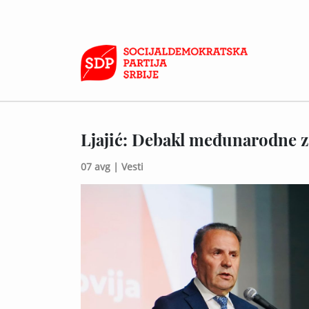
Ljajić: Debakl međunarodne 
07 avg |
Vesti