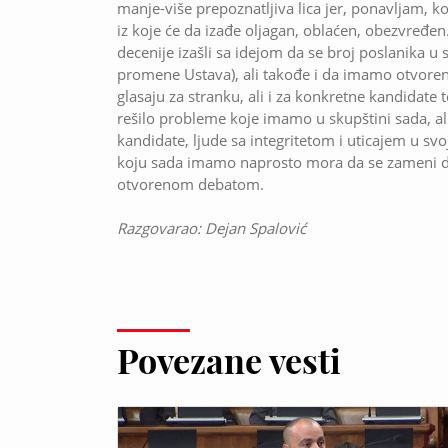
manje-više prepoznatljiva lica jer, ponavljam, 
iz koje će da izađe oljagan, oblaćen, obezvređen
decenije izašli sa idejom da se broj poslanika u
promene Ustava), ali takođe i da imamo otvorene
glasaju za stranku, ali i za konkretne kandidate
rešilo probleme koje imamo u skupštini sada, ali
kandidate, ljude sa integritetom i uticajem u svo
koju sada imamo naprosto mora da se zameni 
otvorenom debatom.
Razgovarao: Dejan Spalović
Povezane vesti