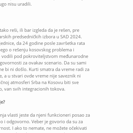
ugo nisu uradili.
o reši, ili bar izgleda da je rešen, pre
arskih predsedničkih izbora u SAD 2024.
dnice, da 24 godine posle završetka rata
ego o rešenju kosovskog problema i
no vodili pod pokroviteljstvom međunarodne
dgovornosti za ovakav scenario. Da su sami
e bi ni došlo. Kurti smatra da vreme radi za
 a u stvari ovde vreme nije saveznik ni
ičnoj atmosferi Srba na Kosovu biti sve
, van svih integracionih tokova.
je?
ja vlasti jeste da njeni funkcioneri posao za
no i odgovorno. Veber je govorio da su za
vornost. I ako to nemate, ne možete očekivati