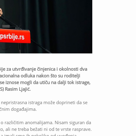
e za utvrđivanje činjenica i okolnosti dva
cionalna odluka nakon što su roditelji
se iznose mogli da utiču na dalji tok istrage,
S) Rasim Ljajić.
 i nepristrasna istraga može doprineti da se
gičnim događajima.
 o različitim anomalijama. Nisam siguran da
, ali ne treba bežati ni od te vrste rasprave.
 a imali smo ih nekoliko od uvođenja