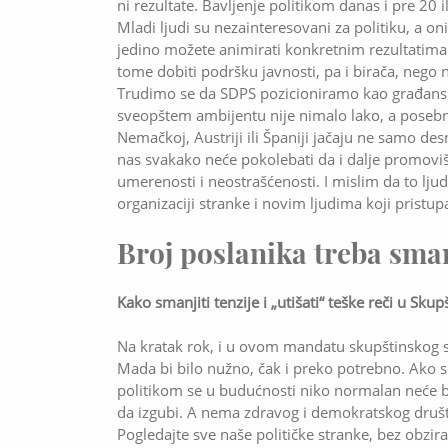
ni rezultate. Bavljenje politikom danas i pre 20 i
Mladi ljudi su nezainteresovani za politiku, a oni
jedino možete animirati konkretnim rezultatima ko
tome dobiti podršku javnosti, pa i birača, nego 
Trudimo se da SDPS pozicioniramo kao građansk
sveopštem ambijentu nije nimalo lako, a posebno
Nemačkoj, Austriji ili Španiji jačaju ne samo des
nas svakako neće pokolebati da i dalje promoviš
umerenosti i neostrašćenosti. I mislim da to ljud
organizaciji stranke i novim ljudima koji pristup
Broj poslanika treba sman
Kako smanjiti tenzije i „utišati“ teške reči u Skupš
Na kratak rok, i u ovom mandatu skupštinskog sa
Mada bi bilo nužno, čak i preko potrebno. Ako s
politikom se u budućnosti niko normalan neće b
da izgubi. A nema zdravog i demokratskog društv
Pogledajte sve naše političke stranke, bez obzira na