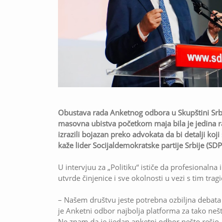
Obustava rada Anketnog odbora u Skupštini Srbij
masovna ubistva početkom maja bila je jedina ra
izrazili bojazan preko advokata da bi detalji koji 
kaže lider Socijaldemokratske partije Srbije (SDP
U intervjuu za „Politiku“ ističe da profesionalna
utvrde činjenice i sve okolnosti u vezi s tim tra
– Našem društvu jeste potrebna ozbiljna debata
je Anketni odbor najbolja platforma za tako nešto
Ne znam da je ijedan anketni odbor nešto rešio,