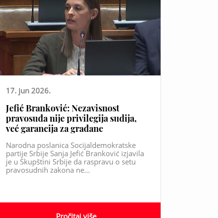
17. jun 2026.
Jefić Branković: Nezavisnost
pravosuđa nije privilegija sudija,
već garancija za građane
Narodna poslanica Socijaldemokratske
partije Srbije Sanja Jefić Branković izjavila
je u Skupštini Srbije da raspravu o setu
pravosudnih zakona ne...
Pročitaj više