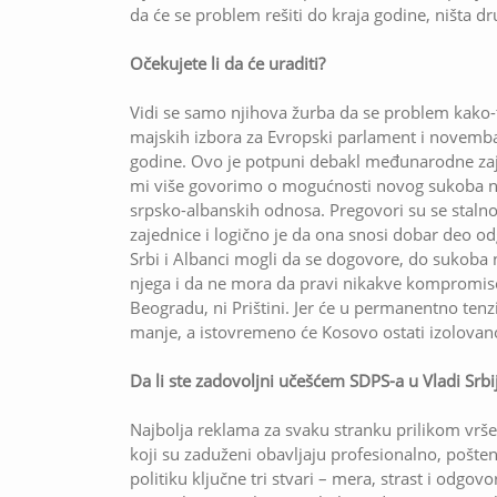
da će se problem rešiti do kraja godine, ništa dr
Očekujete li da će uraditi?
Vidi se samo njihova žurba da se problem kako-tak
majskih izbora za Evropski parlament i novemb
godine. Ovo je potpuni debakl međunarodne zaje
mi više govorimo o mogućnosti novog sukoba n
srpsko-albanskih odnosa. Pregovori su se stal
zajednice i logično je da ona snosi dobar deo o
Srbi i Albanci mogli da se dogovore, do sukoba n
njega i da ne mora da pravi nikakve kompromise,
Beogradu, ni Prištini. Jer će u permanentno tenz
manje, a istovremeno će Kosovo ostati izolovano
Da li ste zadovoljni učešćem SDPS-a u Vladi Srbi
Najbolja reklama za svaku stranku prilikom vršen
koji su zaduženi obavljaju profesionalno, pošte
politiku ključne tri stvari – mera, strast i odgo