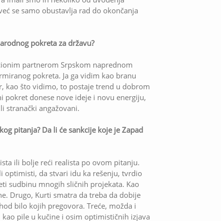
 već se samo obustavlja rad do okončanja
 Narodnog pokreta za državu?
icionim partnerom Srpskom naprednom
ormiranog pokreta. Ja ga vidim kao branu
, kao što vidimo, to postaje trend u dobrom
i pokret donese nove ideje i novu energiju,
ili stranački angažovani.
og pitanja? Da li će sankcije koje je Zapad
a ili bolje reći realista po ovom pitanju.
optimisti, da stvari idu ka rešenju, tvrdio
veti sudbinu mnogih sličnih projekata. Kao
ne. Drugo, Kurti smatra da treba da dobije
shod bilo kojih pregovora. Treće, možda i
 kao pile u kučine i osim optimističnih izjava