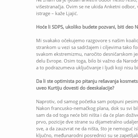
višestranačja. Ovim se ne ukida Anketni odbor,
istrage – kaže Ljajić.
Hoće li SDPS, ukoliko budete pozvani, biti deo
Mi svakako očekujemo razgovore s našim koal
strankom u vezi sa sadržajem i ciljevima tako f
svakom ekstremizmu, naročito desničarskom jer
delu Evrope. Osim toga, bilo bi važno da Narodn
a to podrazumeva uključivanje i ljudi koji nisu b
Da li ste optimista po pitanju rešavanja kosmetsk
uveo Kurtiju dovesti do deeskalacije?
Naprotiv, od samog početka sam potpuni pesimist
Nakon francusko-nemačkog plana, dok su svi bili 
sam da od toga neće biti ništa i da će plan doži
prvo, pozicije dve strane su dijametralno udalje
sve, a da zauzvrat ne da ništa, što je nemoguć i
ključno, međunarodni posrednici su se zapetljali