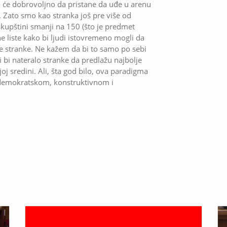
ko će dobrovoljno da pristane da uđe u arenu
. Zato smo kao stranka još pre više od
 skupštini smanji na 150 (što je predmet
 liste kako bi ljudi istovremeno mogli da
 te stranke. Ne kažem da bi to samo po sebi
 bi nateralo stranke da predlažu najbolje
joj sredini. Ali, šta god bilo, ova paradigma
demokratskom, konstruktivnom i