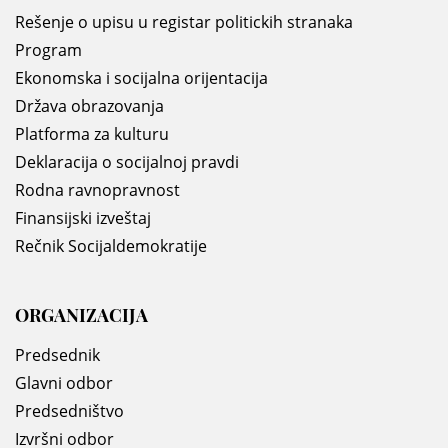
Rešenje o upisu u registar politickih stranaka
Program
Ekonomska i socijalna orijentacija
Država obrazovanja
Platforma za kulturu
Deklaracija o socijalnoj pravdi
Rodna ravnopravnost
Finansijski izveštaj
Rečnik Socijaldemokratije
ORGANIZACIJA
Predsednik
Glavni odbor
Predsedništvo
Izvršni odbor