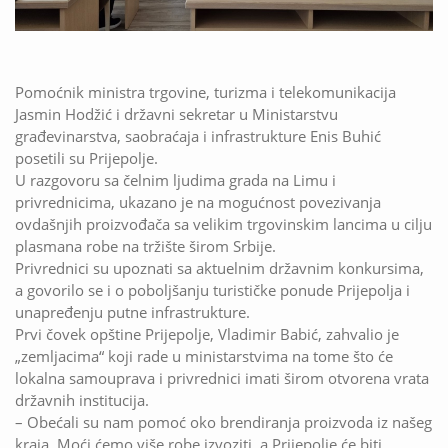
Pomoćnik ministra trgovine, turizma i telekomunikacija
Jasmin Hodžić i državni sekretar u Ministarstvu
građevinarstva, saobraćaja i infrastrukture Enis Buhić
posetili su Prijepolje.
U razgovoru sa čelnim ljudima grada na Limu i
privrednicima, ukazano je na mogućnost povezivanja
ovdašnjih proizvođača sa velikim trgovinskim lancima u cilju
plasmana robe na tržište širom Srbije.
Privrednici su upoznati sa aktuelnim državnim konkursima,
a govorilo se i o poboljšanju turističke ponude Prijepolja i
unapređenju putne infrastrukture.
Prvi čovek opštine Prijepolje, Vladimir Babić, zahvalio je
„zemljacima“ koji rade u ministarstvima na tome što će
lokalna samouprava i privrednici imati širom otvorena vrata
državnih institucija.
– Obećali su nam pomoć oko brendiranja proizvoda iz našeg
kraja. Moći ćemo više robe izvoziti, a Prijepolje će biti