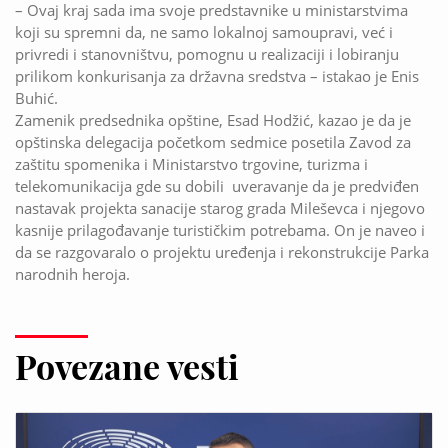
– Ovaj kraj sada ima svoje predstavnike u ministarstvima
koji su spremni da, ne samo lokalnoj samoupravi, već i
privredi i stanovništvu, pomognu u realizaciji i lobiranju
prilikom konkurisanja za državna sredstva – istakao je Enis
Buhić.
Zamenik predsednika opštine, Esad Hodžić, kazao je da je
opštinska delegacija početkom sedmice posetila Zavod za
zaštitu spomenika i Ministarstvo trgovine, turizma i
telekomunikacija gde su dobili uveravanje da je predviđen
nastavak projekta sanacije starog grada Mileševca i njegovo
kasnije prilagođavanje turističkim potrebama. On je naveo i
da se razgovaralo o projektu uređenja i rekonstrukcije Parka
narodnih heroja.
Povezane vesti