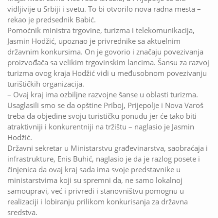
vidljivije u Srbiji i svetu. To bi otvorilo nova radna mesta –
rekao je predsednik Babić.
Pomoćnik ministra trgovine, turizma i telekomunikacija,
Jasmin Hodžić, upoznao je privrednike sa aktuelnim
državnim konkursima. On je govorio i značaju povezivanja
proizvođača sa velikim trgovinskim lancima. Šansu za razvoj
turizma ovog kraja Hodžić vidi u međusobnom povezivanju
turištičkih organizacija.
– Ovaj kraj ima ozbiljne razvojne šanse u oblasti turizma.
Usaglasili smo se da opštine Priboj, Prijepolje i Nova Varoš
treba da objedine svoju turističku ponudu jer će tako biti
atraktivniji i konkurentniji na tržištu – naglasio je Jasmin
Hodžić.
Državni sekretar u Ministarstvu građevinarstva, saobraćaja i
infrastrukture, Enis Buhić, naglasio je da je razlog posete i
činjenica da ovaj kraj sada ima svoje predstavnike u
ministarstvima koji su spremni da, ne samo lokalnoj
samoupravi, već i privredi i stanovništvu pomognu u
realizaciji i lobiranju prilikom konkurisanja za državna
sredstva.