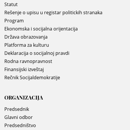
Statut
Rešenje o upisu u registar politickih stranaka
Program
Ekonomska i socijalna orijentacija
Država obrazovanja
Platforma za kulturu
Deklaracija o socijalnoj pravdi
Rodna ravnopravnost
Finansijski izveštaj
Rečnik Socijaldemokratije
ORGANIZACIJA
Predsednik
Glavni odbor
Predsedništvo