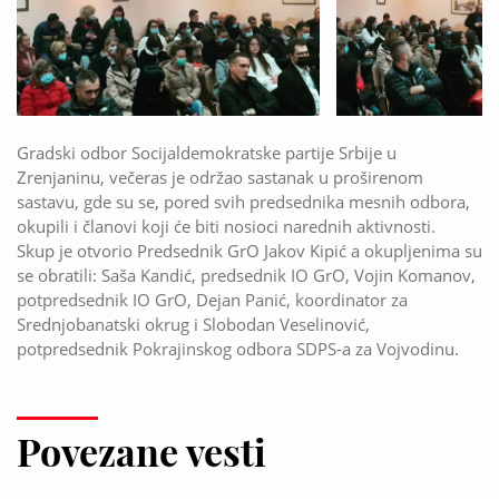
Gradski odbor Socijaldemokratske partije Srbije u
Zrenjaninu, večeras je održao sastanak u proširenom
sastavu, gde su se, pored svih predsednika mesnih odbora,
okupili i članovi koji će biti nosioci narednih aktivnosti.
Skup je otvorio Predsednik GrO Jakov Kipić a okupljenima su
se obratili: Saša Kandić, predsednik IO GrO, Vojin Komanov,
potpredsednik IO GrO, Dejan Panić, koordinator za
Srednjobanatski okrug i Slobodan Veselinović,
potpredsednik Pokrajinskog odbora SDPS-a za Vojvodinu.
Povezane vesti