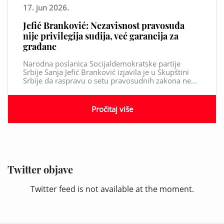
17. jun 2026.
Jefić Branković: Nezavisnost pravosuđa
nije privilegija sudija, već garancija za
građane
Narodna poslanica Socijaldemokratske partije
Srbije Sanja Jefić Branković izjavila je u Skupštini
Srbije da raspravu o setu pravosudnih zakona ne...
Pročitaj više
Twitter objave
Twitter feed is not available at the moment.