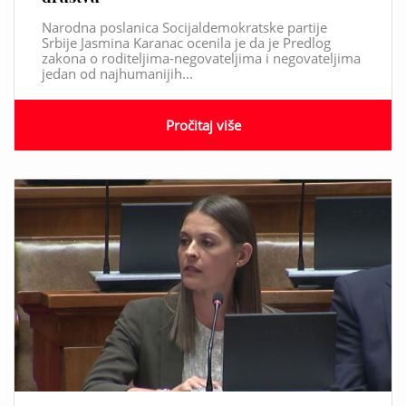
Narodna poslanica Socijaldemokratske partije
Srbije Jasmina Karanac ocenila je da je Predlog
zakona o roditeljima-negovateljima i negovateljima
jedan od najhumanijih...
Pročitaj više