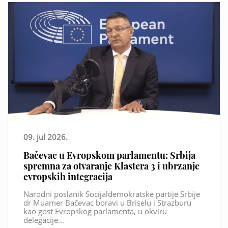
09. jul 2026.
Bačevac u Evropskom parlamentu: Srbija
spremna za otvaranje Klastera 3 i ubrzanje
evropskih integracija
Narodni poslanik Socijaldemokratske partije Srbije
dr Muamer Bačevac boravi u Briselu i Strazburu
kao gost Evropskog parlamenta, u okviru
delegacije...