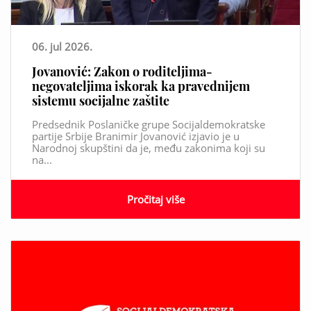
06. jul 2026.
Jovanović: Zakon o roditeljima-
negovateljima iskorak ka pravednijem
sistemu socijalne zaštite
Predsednik Poslaničke grupe Socijaldemokratske
partije Srbije Branimir Jovanović izjavio je u
Narodnoj skupštini da je, među zakonima koji su
na...
Pročitaj više