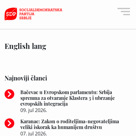
English lang
Najnoviji članci
Bačevac u Evropskom parlamentu: Srbija
spremna za otvaranje Klastera 3 i ubrzanje
evropskih integracija
09. jul 2026.
Karanac: Zakon o roditeljima-negovateljima
veliki iskorak ka humanijem društvu
07. jul 2026.