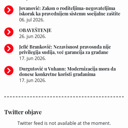
Jovanović: Zakon o roditeljima-negovateljima
iskorak ka pravednijem sistemu socijalne zaštite
06. jul 2026.
OBAVEŠTENJE
26. jun 2026.
Jefić Branković: Nezavisnost pravosuđa nije
privilegija sudija, već garancija za građane
17. jun 2026.
Durgutović u Vuhanu: Modernizacija mora da
donese konkretne koristi građanima
17. jun 2026.
Twitter objave
Twitter feed is not available at the moment.