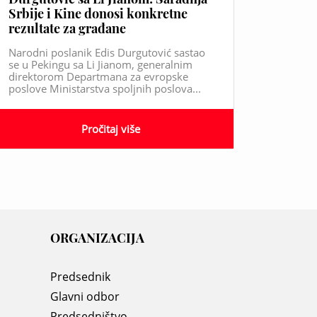
Srbije i Kine donosi konkretne
rezultate za građane
Narodni poslanik Edis Durgutović sastao
se u Pekingu sa Li Jianom, generalnim
direktorom Departmana za evropske
poslove Ministarstva spoljnih poslova...
Pročitaj više
ORGANIZACIJA
Predsednik
Glavni odbor
Predsedništvo