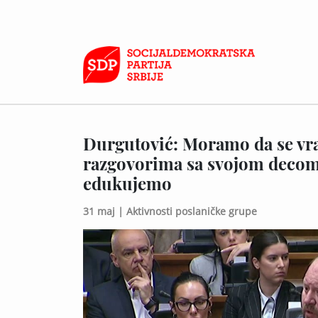
Durgutović: Moramo da se vra
razgovorima sa svojom decom,
edukujemo
31 maj |
Aktivnosti poslaničke grupe