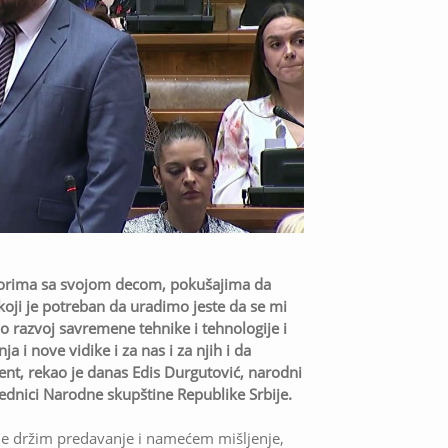
vorima sa svojom decom, pokušajima da
oji je potreban da uradimo jeste da se mi
razvoj savremene tehnike i tehnologije i
 i nove vidike i za nas i za njih i da
nt, rekao je danas Edis Durgutović, narodni
ednici Narodne skupštine Republike Srbije.
me držim predavanje i namećem mišljenje,