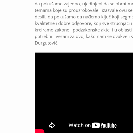
da pokušamo zajedno, ujedinjeni da se obrati
temama koje su prouzrokovale i izazvale ovu sedn
desili, da pokušamo da nađemo ključ koji seg
kvalitetne i dobre odgovore, koji sve stručnjaci 
kreiramo zakone i podzakonske akte, i u oblasti 
potrebni i vezani za ovo, kako nam se ovakve i sl
Durgutović.