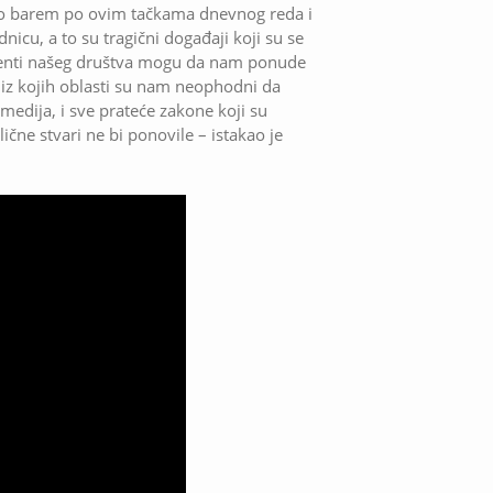
mo barem po ovim tačkama dnevnog reda i
icu, a to su tragični događaji koji su se
menti našeg društva mogu da nam ponude
i iz kojih oblasti su nam neophodni da
medija, i sve prateće zakone koji su
ične stvari ne bi ponovile – istakao je