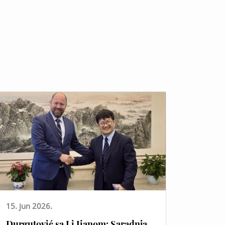
15. jun 2026.
Durgutović sa Li Jianom: Saradnja