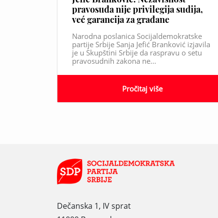
pravosuđa nije privilegija sudija,
već garancija za građane
Narodna poslanica Socijaldemokratske
partije Srbije Sanja Jefić Branković izjavila
je u Skupštini Srbije da raspravu o setu
pravosudnih zakona ne...
Pročitaj više
Dečanska 1, IV sprat