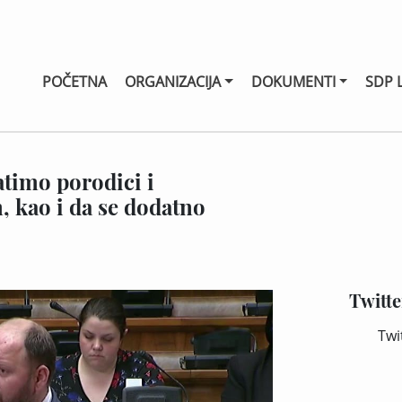
POČETNA
ORGANIZACIJA
DOKUMENTI
SDP 
timo porodici i
 kao i da se dodatno
Twitte
Twi