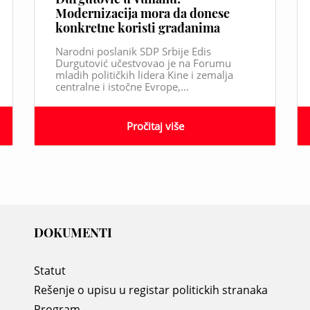
Modernizacija mora da donese
konkretne koristi građanima
Narodni poslanik SDP Srbije Edis
Durgutović učestvovao je na Forumu
mladih političkih lidera Kine i zemalja
centralne i istočne Evrope,...
Pročitaj više
DOKUMENTI
Statut
Rešenje o upisu u registar politickih stranaka
Program