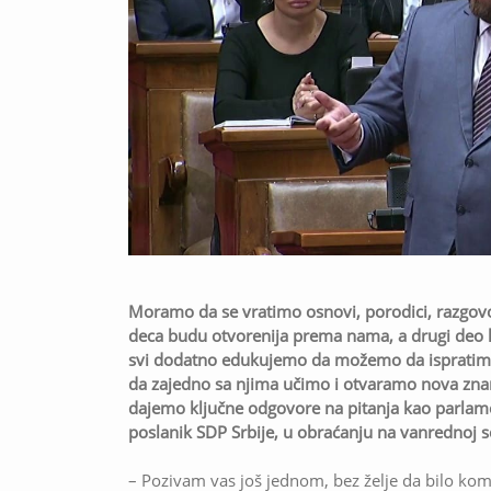
Moramo da se vratimo osnovi, porodici, razgo
deca budu otvorenija prema nama, a drugi deo k
svi dodatno edukujemo da možemo da ispratimo 
da zajedno sa njima učimo i otvaramo nova znanja
dajemo ključne odgovore na pitanja kao parlame
poslanik SDP Srbije, u obraćanju na vanrednoj s
– Pozivam vas još jednom, bez želje da bilo ko