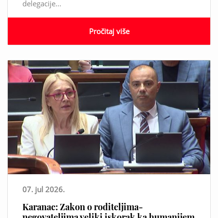
delegacije...
Pročitaj više
07. jul 2026.
Karanac: Zakon o roditeljima-
negovateljima veliki iskorak ka humanijem