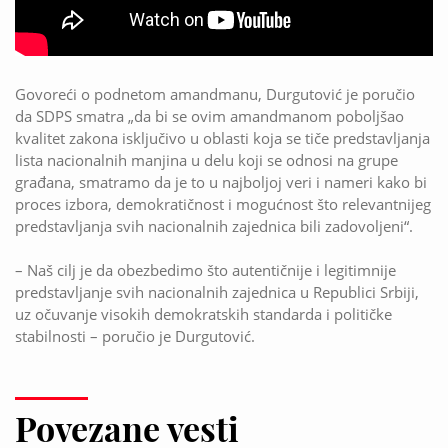
Govoreći o podnetom amandmanu, Durgutović je poručio
da SDPS smatra „da bi se ovim amandmanom poboljšao
kvalitet zakona isključivo u oblasti koja se tiče predstavljanja
lista nacionalnih manjina u delu koji se odnosi na grupe
građana, smatramo da je to u najboljoj veri i nameri kako bi
proces izbora, demokratičnost i mogućnost što relevantnijeg
predstavljanja svih nacionalnih zajednica bili zadovoljeni“.
– Naš cilj je da obezbedimo što autentičnije i legitimnije
predstavljanje svih nacionalnih zajednica u Republici Srbiji,
uz očuvanje visokih demokratskih standarda i političke
stabilnosti – poručio je Durgutović.
Povezane vesti