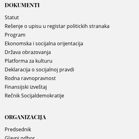
DOKUMENTI
Statut
Rešenje o upisu u registar politickih stranaka
Program
Ekonomska i socijalna orijentacija
Država obrazovanja
Platforma za kulturu
Deklaracija o socijalnoj pravdi
Rodna ravnopravnost
Finansijski izveštaj
Rečnik Socijaldemokratije
ORGANIZACIJA
Predsednik
Glavni odbor