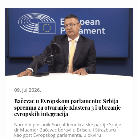
09. jul 2026.
Bačevac u Evropskom parlamentu: Srbija
spremna za otvaranje Klastera 3 i ubrzanje
evropskih integracija
Narodni poslanik Socijaldemokratske partije Srbije
dr Muamer Bačevac boravi u Briselu i Strazburu
kao gost Evropskog parlamenta, u okviru