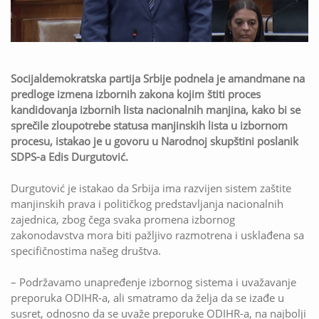
Socijaldemokratska partija Srbije podnela je amandmane na
predloge izmena izbornih zakona kojim štiti proces
kandidovanja izbornih lista nacionalnih manjina, kako bi se
sprečile zloupotrebe statusa manjinskih lista u izbornom
procesu, istakao je u govoru u Narodnoj skupštini poslanik
SDPS-a Edis Durgutović.
Durgutović je istakao da Srbija ima razvijen sistem zaštite
manjinskih prava i političkog predstavljanja nacionalnih
zajednica, zbog čega svaka promena izbornog
zakonodavstva mora biti pažljivo razmotrena i usklađena sa
specifičnostima našeg društva.
– Podržavamo unapređenje izbornog sistema i uvažavanje
preporuka ODIHR-a, ali smatramo da želja da se izađe u
susret, odnosno da se uvaže preporuke ODIHR-a, na najbolji