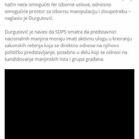
način neće omogućiti fer izborne uslove, odnosno
omogućiće prostor za izbornu manipulaciju i zloupotrebu –
naglasio je Durgutović.
Durgutović je naveo da SDPS smatra da predstavnici
nacionalnih manjina moraju imati aktivnu ulogu u kreiranju
zakonskih rešenja koja se direktno odnose na njihovo
političko predstavljanje, posebno u delu koji se odnosi na
kandidovanje manjinskih lista i grupa građana.