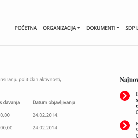
POČETNA
ORGANIZACIJA
DOKUMENTI
SDP 
Najnov
nsiranju političkih aktivnosti,
s davanja
Datum objavljivanja
0
00,00
24.02.2014.
000,00
24.02.2014.
0