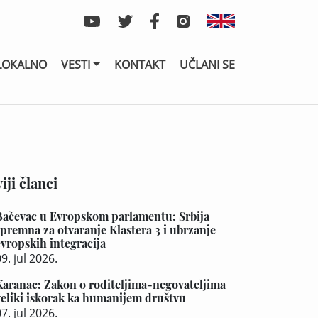
LOKALNO
VESTI
KONTAKT
UČLANI SE
iji članci
Bačevac u Evropskom parlamentu: Srbija
spremna za otvaranje Klastera 3 i ubrzanje
evropskih integracija
9. jul 2026.
Karanac: Zakon o roditeljima-negovateljima
veliki iskorak ka humanijem društvu
7. jul 2026.