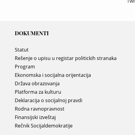
Twi
DOKUMENTI
Statut
Rešenje o upisu u registar politickih stranaka
Program
Ekonomska i socijalna orijentacija
Država obrazovanja
Platforma za kulturu
Deklaracija o socijalnoj pravdi
Rodna ravnopravnost
Finansijski izveštaj
Rečnik Socijaldemokratije