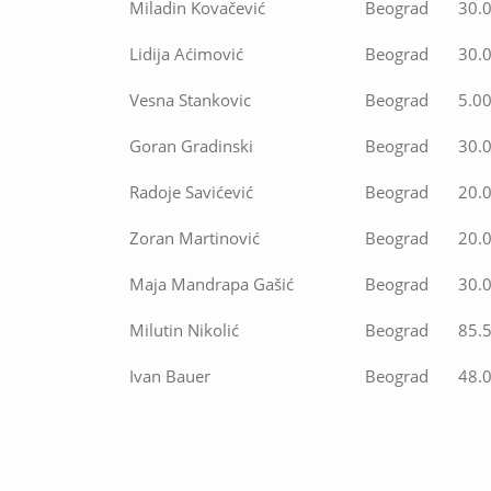
Miladin Kovačević
Beograd
30.
Lidija Aćimović
Beograd
30.
Vesna Stankovic
Beograd
5.0
Goran Gradinski
Beograd
30.
Radoje Savićević
Beograd
20.
Zoran Martinović
Beograd
20.
Maja Mandrapa Gašić
Beograd
30.
Milutin Nikolić
Beograd
85.
Ivan Bauer
Beograd
48.