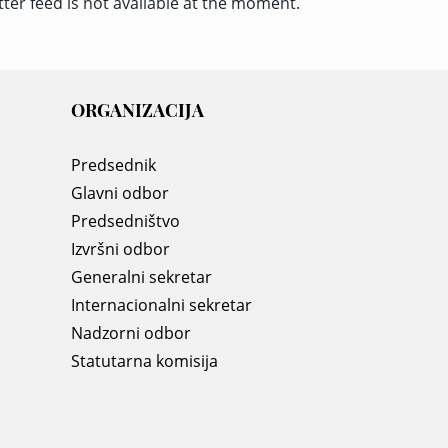
tter feed is not available at the moment.
ORGANIZACIJA
Predsednik
Glavni odbor
Predsedništvo
Izvršni odbor
Generalni sekretar
Internacionalni sekretar
Nadzorni odbor
Statutarna komisija