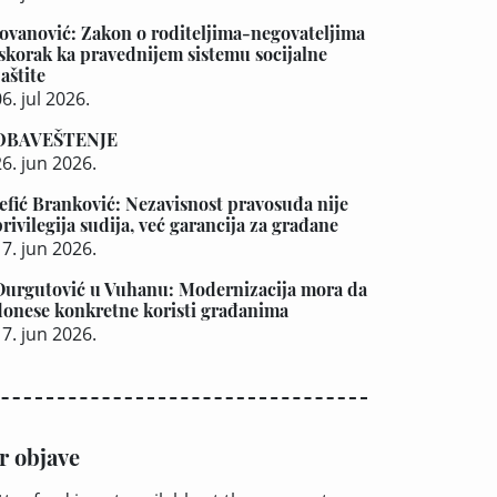
Jovanović: Zakon o roditeljima-negovateljima
iskorak ka pravednijem sistemu socijalne
aštite
6. jul 2026.
OBAVEŠTENJE
26. jun 2026.
Jefić Branković: Nezavisnost pravosuđa nije
privilegija sudija, već garancija za građane
17. jun 2026.
Durgutović u Vuhanu: Modernizacija mora da
donese konkretne koristi građanima
17. jun 2026.
r objave