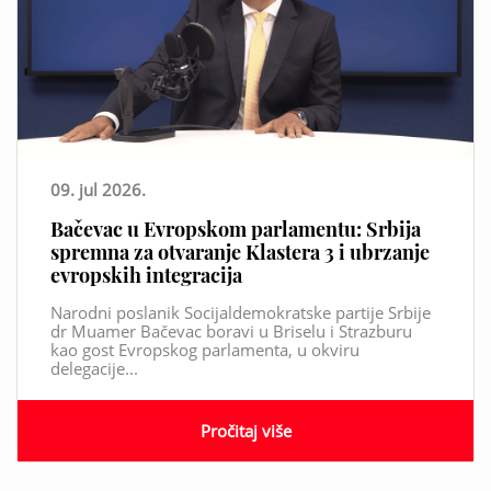
09. jul 2026.
Bačevac u Evropskom parlamentu: Srbija
spremna za otvaranje Klastera 3 i ubrzanje
evropskih integracija
Narodni poslanik Socijaldemokratske partije Srbije
dr Muamer Bačevac boravi u Briselu i Strazburu
kao gost Evropskog parlamenta, u okviru
delegacije...
Pročitaj više