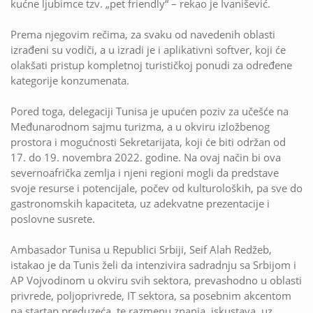
kućne ljubimce tzv. „pet friendly“ – rekao je Ivanišević.
Prema njegovim rečima, za svaku od navedenih oblasti
izrađeni su vodiči, a u izradi je i aplikativni softver, koji će
olakšati pristup kompletnoj turističkoj ponudi za određene
kategorije konzumenata.
Pored toga, delegaciji Tunisa je upućen poziv za učešće na
Međunarodnom sajmu turizma, a u okviru izložbenog
prostora i mogućnosti Sekretarijata, koji će biti održan od
17. do 19. novembra 2022. godine. Na ovaj način bi ova
severnoafrička zemlja i njeni regioni mogli da predstave
svoje resurse i potencijale, počev od kulturoloških, pa sve do
gastronomskih kapaciteta, uz adekvatne prezentacije i
poslovne susrete.
Ambasador Tunisa u Republici Srbiji, Seif Alah Redžeb,
istakao je da Tunis želi da intenzivira sadradnju sa Srbijom i
AP Vojvodinom u okviru svih sektora, prevashodno u oblasti
privrede, poljoprivrede, IT sektora, sa posebnim akcentom
na startap preduzeća, te razmenu znanja, iskustava, uz