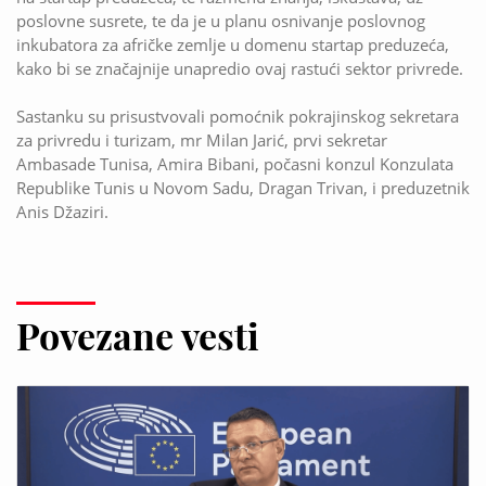
poslovne susrete, te da je u planu osnivanje poslovnog
inkubatora za afričke zemlje u domenu startap preduzeća,
kako bi se značajnije unapredio ovaj rastući sektor privrede.
Sastanku su prisustvovali pomoćnik pokrajinskog sekretara
za privredu i turizam, mr Milan Jarić, prvi sekretar
Ambasade Tunisa, Amira Bibani, počasni konzul Konzulata
Republike Tunis u Novom Sadu, Dragan Trivan, i preduzetnik
Anis Džaziri.
Povezane vesti