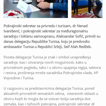
Pokrajinski sekretar za privredu i turizam, dr Nenad
Ivanišević, i pokrajinski sekretar za međuregionalnu
saradnju i loklanu samoupravu, Aleksandar Sofić, primili su
danas delegaciju Republike Tunisa, koju je predvodio
ambasador Tunisa u Republici Srbiji, Seif Alah Redžeb.
Poseta delegacije Tunisa je znak i simbol unapređenja
saradnje, kao i otvaranja novih mogućnosti, kako u
privrednom pogledu, tako i u okviru spajanja regija, sektora
i resora, proširenja mreže saradnika Pokrajinske vlade, AP
Vojvodine i Tunisa.
U razgovoru sa predstavnicima delegacije Tunisa, pored
aktuelnih privrednih tematskih celina, interesnih oblasti u
okviru kojih bi mogla da se ostvari bolja saradnja dve
zemalje, kao i njihovih pokrajina, pokrajinski sekretar dr