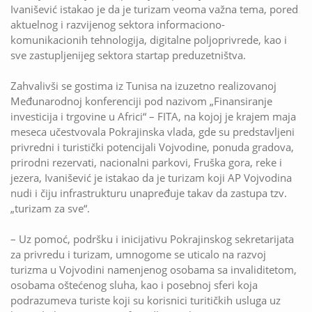
Ivanišević istakao je da je turizam veoma važna tema, pored
aktuelnog i razvijenog sektora informaciono-
komunikacionih tehnologija, digitalne poljoprivrede, kao i
sve zastupljenijeg sektora startap preduzetništva.
Zahvalivši se gostima iz Tunisa na izuzetno realizovanoj
Međunarodnoj konferenciji pod nazivom „Finansiranje
investicija i trgovine u Africi“ – FITA, na kojoj je krajem maja
meseca učestvovala Pokrajinska vlada, gde su predstavljeni
privredni i turistički potencijali Vojvodine, ponuda gradova,
prirodni rezervati, nacionalni parkovi, Fruška gora, reke i
jezera, Ivanišević je istakao da je turizam koji AP Vojvodina
nudi i čiju infrastrukturu unapređuje takav da zastupa tzv.
„turizam za sve“.
– Uz pomoć, podršku i inicijativu Pokrajinskog sekretarijata
za privredu i turizam, umnogome se uticalo na razvoj
turizma u Vojvodini namenjenog osobama sa invaliditetom,
osobama oštećenog sluha, kao i posebnoj sferi koja
podrazumeva turiste koji su korisnici turitičkih usluga uz