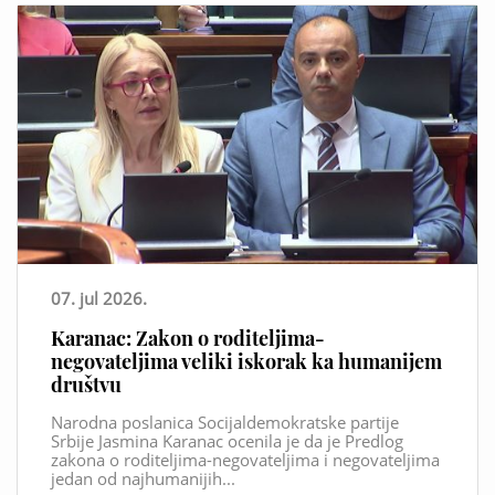
07. jul 2026.
Karanac: Zakon o roditeljima-
negovateljima veliki iskorak ka humanijem
društvu
Narodna poslanica Socijaldemokratske partije
Srbije Jasmina Karanac ocenila je da je Predlog
zakona o roditeljima-negovateljima i negovateljima
jedan od najhumanijih...