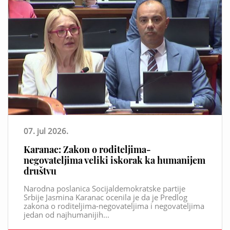
07. jul 2026.
Karanac: Zakon o roditeljima-
negovateljima veliki iskorak ka humanijem
društvu
Narodna poslanica Socijaldemokratske partije
Srbije Jasmina Karanac ocenila je da je Predlog
zakona o roditeljima-negovateljima i negovateljima
jedan od najhumanijih...