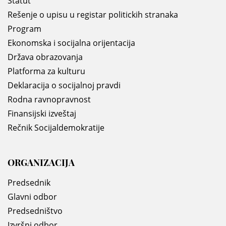
Statut
Rešenje o upisu u registar politickih stranaka
Program
Ekonomska i socijalna orijentacija
Država obrazovanja
Platforma za kulturu
Deklaracija o socijalnoj pravdi
Rodna ravnopravnost
Finansijski izveštaj
Rečnik Socijaldemokratije
ORGANIZACIJA
Predsednik
Glavni odbor
Predsedništvo
Izvršni odbor