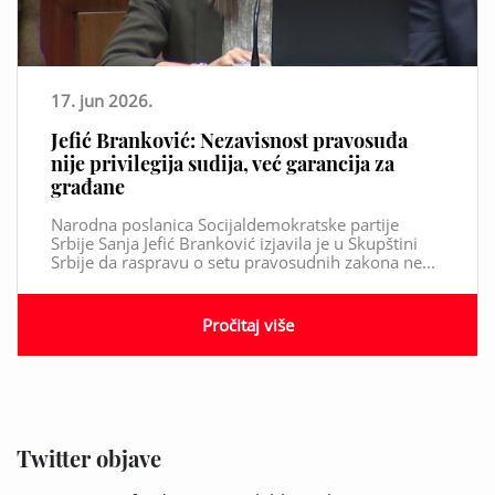
17. jun 2026.
Jefić Branković: Nezavisnost pravosuđa
nije privilegija sudija, već garancija za
građane
Narodna poslanica Socijaldemokratske partije
Srbije Sanja Jefić Branković izjavila je u Skupštini
Srbije da raspravu o setu pravosudnih zakona ne...
Pročitaj više
Twitter objave