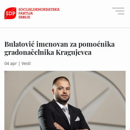
Bulatović imenovan za pomoćnika
gradonačelnika Kragujevca
04 apr |
Vesti