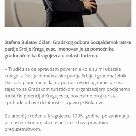
Stefana Bulatović član Gradskog odbora Socijaldemokratske
partije Srbije Kragujevac, imenovan je za pomoćnika
gradonačelnika Kragujevca u oblasti turizma.
– Trudiću se da opravdam poverenje koje su mi ukazale
kolege iz Socijaldemokratske partija Srbije i gradonačelnik
Dašić. U planu mi je da, uz pomoć resornog ministarstva,
zajedno sa Gradskom turističkom organizacijom podignemo
turistički potencijal Kragujevca, povećamo broj turista
i prihode od ove delatnosti – izjavio je Bulatović
Bulatović je rođen u Kragujevcu 1995. godine, po zanimanju
je master ekonomista i uspešno se bavi privatnim
preduzetništvom.