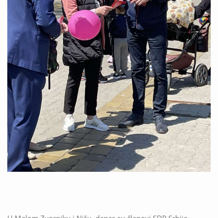
U Malom Zvorniku i Nišu, danas su članovi SDP Srbije