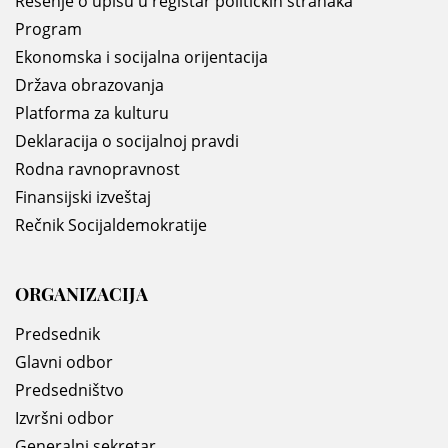
Rešenje o upisu u registar politickih stranaka
Program
Ekonomska i socijalna orijentacija
Država obrazovanja
Platforma za kulturu
Deklaracija o socijalnoj pravdi
Rodna ravnopravnost
Finansijski izveštaj
Rečnik Socijaldemokratije
ORGANIZACIJA
Predsednik
Glavni odbor
Predsedništvo
Izvršni odbor
Generalni sekretar