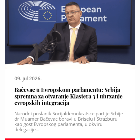
09. jul 2026.
Bačevac u Evropskom parlamentu: Srbija
spremna za otvaranje Klastera 3 i ubrzanje
evropskih integracija
Narodni poslanik Socijaldemokratske partije Srbije
dr Muamer Bačevac boravi u Briselu i Strazburu
kao gost Evropskog parlamenta, u okviru
delegacije...