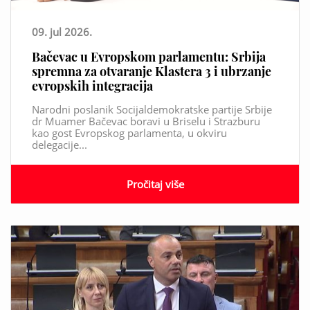
09. jul 2026.
Bačevac u Evropskom parlamentu: Srbija
spremna za otvaranje Klastera 3 i ubrzanje
evropskih integracija
Narodni poslanik Socijaldemokratske partije Srbije
dr Muamer Bačevac boravi u Briselu i Strazburu
kao gost Evropskog parlamenta, u okviru
delegacije...
Pročitaj više