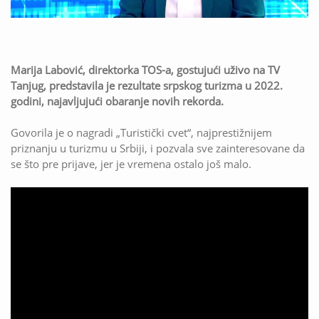
Marija Labović, direktorka TOS-a, gostujući uživo na TV
Tanjug, predstavila je rezultate srpskog turizma u 2022.
godini, najavljujući obaranje novih rekorda.
Govorila je o nagradi „Turistički cvet“, najprestižnijem
priznanju u turizmu u Srbiji, i pozvala sve zainteresovane da
se što pre prijave, jer je vremena ostalo još malo.