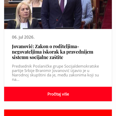
06. jul 2026.
Jovanović: Zakon o roditeljima-
negovateljima iskorak ka pravednijem
sistemu socijalne zaštite
Predsednik Poslaničke grupe Socijaldemokratske
partije Srbije Branimir Jovanović izjavio je u
Narodnoj skupštini da je, među zakonima koji su
na...
Pročitaj više