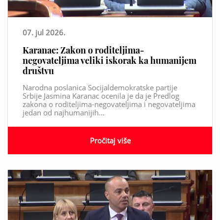
07. jul 2026.
Karanac: Zakon o roditeljima-
negovateljima veliki iskorak ka humanijem
društvu
Narodna poslanica Socijaldemokratske partije
Srbije Jasmina Karanac ocenila je da je Predlog
zakona o roditeljima-negovateljima i negovateljima
jedan od najhumanijih...
Pročitaj više