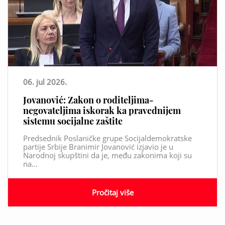
06. jul 2026.
Jovanović: Zakon o roditeljima-
negovateljima iskorak ka pravednijem
sistemu socijalne zaštite
Predsednik Poslaničke grupe Socijaldemokratske
partije Srbije Branimir Jovanović izjavio je u
Narodnoj skupštini da je, među zakonima koji su
na...
Pročitaj više