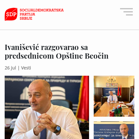
Ivanišević razgovarao sa
predsednicom Opštine Beočin
26 jul |
Vesti