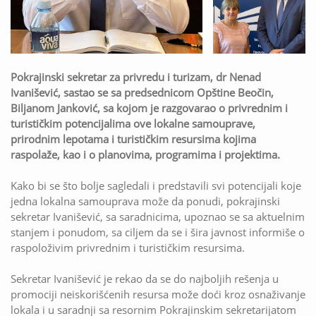
Pokrajinski sekretar za privredu i turizam, dr Nenad
Ivanišević, sastao se sa predsednicom Opštine Beočin,
Biljanom Janković, sa kojom je razgovarao o privrednim i
turističkim potencijalima ove lokalne samouprave,
prirodnim lepotama i turističkim resursima kojima
raspolaže, kao i o planovima, programima i projektima.
Kako bi se što bolje sagledali i predstavili svi potencijali koje
jedna lokalna samouprava može da ponudi, pokrajinski
sekretar Ivanišević, sa saradnicima, upoznao se sa aktuelnim
stanjem i ponudom, sa ciljem da se i šira javnost informiše o
raspoloživim privrednim i turističkim resursima.
Sekretar Ivanišević je rekao da se do najboljih rešenja u
promociji neiskorišćenih resursa može doći kroz osnaživanje
lokala i u saradnji sa resornim Pokrajinskim sekretarijatom