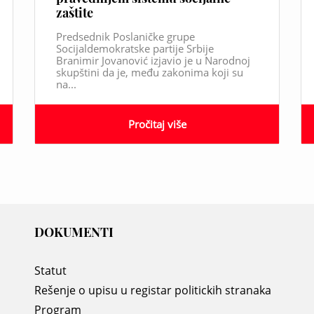
zaštite
Predsednik Poslaničke grupe
Socijaldemokratske partije Srbije
Branimir Jovanović izjavio je u Narodnoj
skupštini da je, među zakonima koji su
na...
Pročitaj više
DOKUMENTI
Statut
Rešenje o upisu u registar politickih stranaka
Program