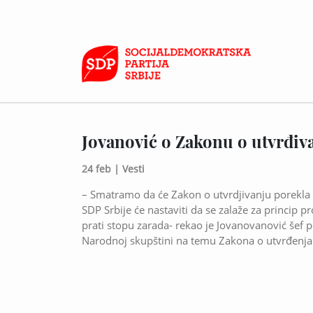
Jovanović o Zakonu o utvrđiv
24 feb |
Vesti
– Smatramo da će Zakon o utvrdjivanju porekla i
SDP Srbije će nastaviti da se zalaže za princip 
prati stopu zarada- rekao je Jovanovanović šef 
Narodnoj skupštini na temu Zakona o utvrđenja