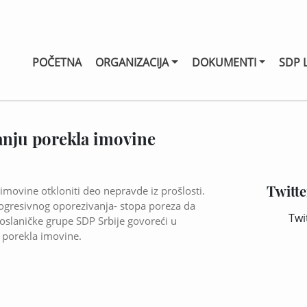
POČETNA
ORGANIZACIJA
DOKUMENTI
SDP 
anju porekla imovine
Twitte
movine otkloniti deo nepravde iz prošlosti.
progresivnog oporezivanja- stopa poreza da
Twi
poslaničke grupe SDP Srbije govoreći u
 porekla imovine.