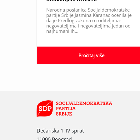
Narodna poslanica Socijaldemokratske
partije Srbije Jasmina Karanac ocenila je
da je Predlog zakona o roditeljima-
negovateljima i negovateljima jedan od
najhumanijih...
Pročitaj više
Dečanska 1, IV sprat
11000 Beograd