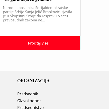
Narodna poslanica Socijaldemokratske
partije Srbije Sanja Jefić Branković izjavila
je u Skupštini Srbije da raspravu o setu
pravosudnih zakona ne...
Pročitaj više
ORGANIZACIJA
Predsednik
Glavni odbor
Predsedništvo