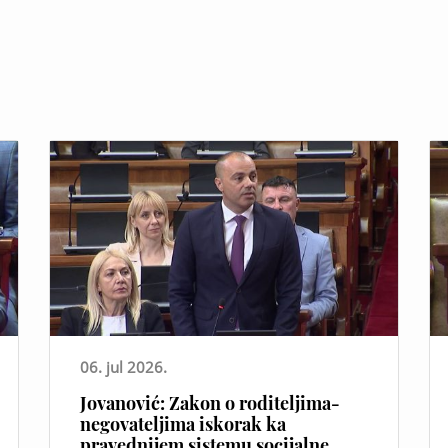
06. jul 2026.
Jovanović: Zakon o roditeljima-
negovateljima iskorak ka
pravednijem sistemu socijalne