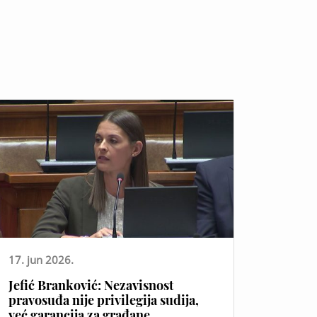
17. jun 2026.
Jefić Branković: Nezavisnost
pravosuđa nije privilegija sudija,
već garancija za građane